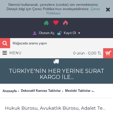
Sitemizi kullanarak, çerezlere (cookie) izin vermektesiniz.
Detaylı bilgi için Çerez Politika'mızı inceleyebilirsiniz.
Çerez
Politikası
Oturum Aç
Kayıt Ol
MENU
0 ürün - 0,00 TL
TÜRKİYE'NİN HER YERİNE SÜRAT
KARGO İLE...
Dekoratif Kanvas Tablolar
Mesleki Tablolar
Avukatlık v
Anasayfa
Hukuk Bürosu, Avukatlık Bürosu, Adalet Temalı Dekoratif Tablo Adaletin Terazsi hkk39