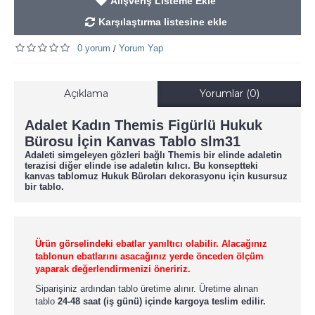
Alışveriş Listeme Ekle
Karşılaştırma listesine ekle
0 yorum
Yorum Yap
/
Açıklama
Yorumlar (0)
Adalet Kadın Themis Figürlü Hukuk
Bürosu İçin Kanvas Tablo slm31
Adaleti simgeleyen gözleri bağlı Themis bir elinde adaletin
terazisi diğer elinde ise adaletin kılıcı. Bu konseptteki
kanvas tablomuz Hukuk Büroları dekorasyonu için kusursuz
bir tablo.
Ürün görselindeki ebatlar yanıltıcı olabilir. Alacağınız
tablonun ebatlarını asacağınız yerde önceden ölçüm
yaparak değerlendirmenizi öneririz.
Siparişiniz ardından tablo üretime alınır. Üretime alınan
tablo
24-48 saat (iş günü) içinde kargoya teslim edilir.