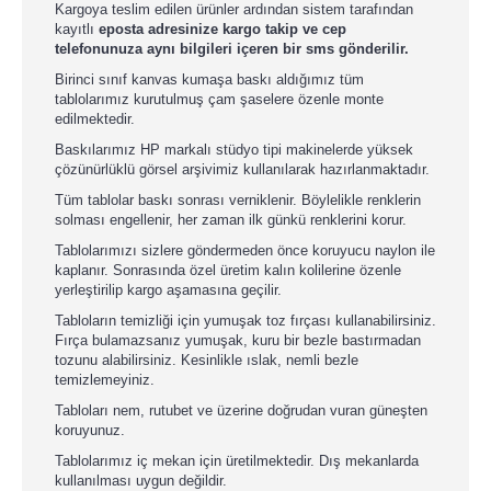
Kargoya teslim edilen ürünler ardından sistem tarafından
kayıtlı
eposta adresinize kargo takip ve cep
telefonunuza aynı bilgileri içeren bir sms gönderilir.
Birinci sınıf kanvas kumaşa baskı aldığımız tüm
tablolarımız kurutulmuş çam şaselere özenle monte
edilmektedir.
Baskılarımız HP markalı stüdyo tipi makinelerde yüksek
çözünürlüklü görsel arşivimiz kullanılarak hazırlanmaktadır.
Tüm tablolar baskı sonrası verniklenir. Böylelikle renklerin
solması engellenir, her zaman ilk günkü renklerini korur.
Tablolarımızı sizlere göndermeden önce koruyucu naylon ile
kaplanır. Sonrasında özel üretim kalın kolilerine özenle
yerleştirilip kargo aşamasına geçilir.
Tabloların temizliği için yumuşak toz fırçası kullanabilirsiniz.
Fırça bulamazsanız yumuşak, kuru bir bezle bastırmadan
tozunu alabilirsiniz. Kesinlikle ıslak, nemli bezle
temizlemeyiniz.
Tabloları nem, rutubet ve üzerine doğrudan vuran güneşten
koruyunuz.
Tablolarımız iç mekan için üretilmektedir. Dış mekanlarda
kullanılması uygun değildir.