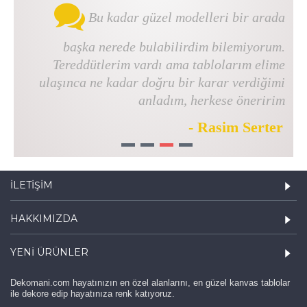
Bu kadar güzel modelleri bir arada
başka nerede bulabilirdim bilemiyorum.
Tereddütlerim vardı ama tablolarım elime
ulaşınca ne kadar doğru bir karar verdiğimi
anladım, herkese öneririm
- Rasim Serter
1
2
3
4
İLETIŞIM
HAKKIMIZDA
YENI ÜRÜNLER
Dekomani.com hayatınızın en özel alanlarını, en güzel kanvas tablolar
ile dekore edip hayatınıza renk katıyoruz.