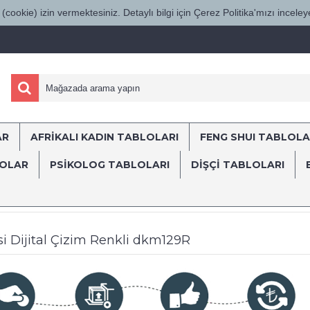
(cookie) izin vermektesiniz. Detaylı bilgi için Çerez Politika'mızı inceleye
AR
AFRİKALI KADIN TABLOLARI
FENG SHUI TABLOLA
ÜRKİYE'NİN HER YERİNE SÜRAT KARGO İL
LOLAR
PSİKOLOG TABLOLARI
DIŞÇI TABLOLARI
ları
Dekomani
Atatürk Tablosu Trablusgarp Cephesi Dijital Çizim R
i Dijital Çizim Renkli dkm129R