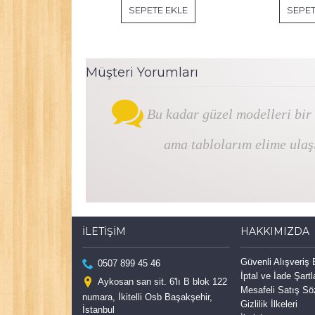
SEPETE EKLE
SEPET
Müşteri Yorumları
Bu kadar güzel modelleri bir
ama tablolarım elime ulaş
İLETIŞIM
HAKKIMIZDA
Güvenli Alışveriş
0507 899 45 46
İptal ve İade Şartl
Aykosan san sit. 6'lı B blok 122
Mesafeli Satış S
numara, İkitelli Osb Başakşehir,
Gizlilik İlkeleri
İstanbul