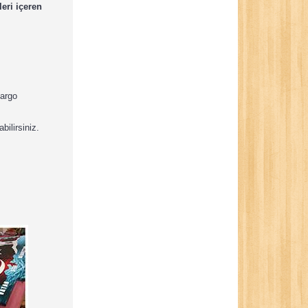
eri içeren
kargo
bilirsiniz.