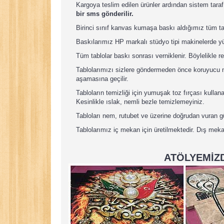
Kargoya teslim edilen ürünler ardından sistem taraf
bir sms gönderilir.
Birinci sınıf kanvas kumaşa baskı aldığımız tüm t
Baskılarımız HP markalı stüdyo tipi makinelerde yü
Tüm tablolar baskı sonrası verniklenir. Böylelikle re
Tablolarımızı sizlere göndermeden önce koruyucu nay
aşamasına geçilir.
Tabloların temizliği için yumuşak toz fırçası kullan
Kesinlikle ıslak, nemli bezle temizlemeyiniz.
Tabloları nem, rutubet ve üzerine doğrudan vuran 
Tablolarımız iç mekan için üretilmektedir. Dış meka
ATÖLYEMİZD