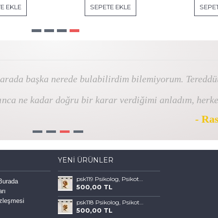
E EKLE
SEPETE EKLE
SEPET
 arada başka nerede bulabilirdim bilemiyorum. Tereddü
ınca ne kadar doğru bir karar verdiğimi anladım, herk
- Ra
1
2
3
4
YENI ÜRÜNLER
psk119 Psikolog, Psikoterapi ve Psikiyatri Merkezi, Terapi Odası Tablosu Sanatla Terapi
 Burada
500,00 TL
arı
özleşmesi
psk118 Psikolog, Psikoterapi ve Psikiyatri Merkezi, Terapi Odası Tablosu Sanatla Terapi
500,00 TL