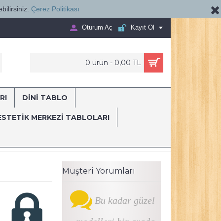
bilirsiniz.
Çerez Politikası
Oturum Aç
Kayıt Ol
0 ürün - 0,00 TL
RI
DİNİ TABLO
E...
ESTETIK MERKEZI TABLOLARI
enkli dkm129R
Müşteri Yorumları
Bu kadar güzel