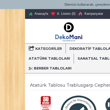
Sitemizi kullanarak, çerezlere 
Anasayfa
A. Listem (
0
)
Kampanyalar
KATEGORILER
DEKORATİF TABLOL
T
ATATÜRK TABLOLARI
SANATSAL TAB
BERBER TABLOLARI
Anasayfa
Dekoratif Kanvas Tablolar
Atatürk Tablo
Atatürk Tablosu Trablusgarp Cephes