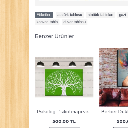
Etiketler:
atatürk tablosu
,
atatürk tabloları
,
gazi
kanvas tablo
,
duvar tablosu
Benzer Ürünler
Ağız ve Diş Sağlığı Polikliniği Tabloları Dekoratif Diş, Dekoratif Dişçi, Dişçi Dekorasyonu dsc608
500,00 TL
500,