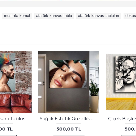
,
mustafa kemal
,
atatürk kanvas tablo
,
atatürk kanvas tabloları
,
dekor
dkm-k64-19 Atataürk Yavru Köpek Severken Tablo
Hamse Eli, Fatıma Ana Eli Tablo dkmr552
00 TL
500,00 TL
500,