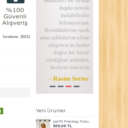
modelleri bir arada
başka nerede
bulabilirdim
bilemiyorum.
Tereddütlerim vardı
ama tablolarım elime
İnceleme: 35531
ulaşınca ne kadar
doğru bir karar
verdiğimi anladım,
herkese öneririm
- Rasim Serter
1
2
3
4
)
Yeni Ürünler
psk119 Psikolog, Psikoterapi ve Psikiyatri Merkezi, Terapi Odası Tablosu Sanatla Terapi
500,00 TL