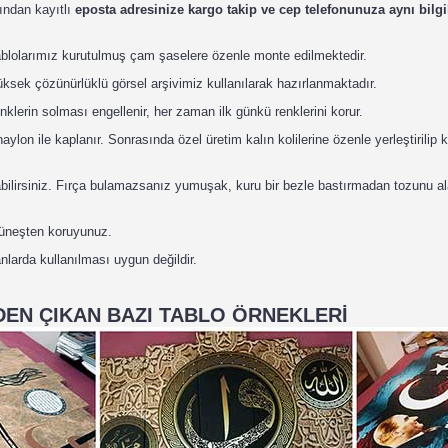
ından kayıtlı
eposta adresinize kargo takip ve cep telefonunuza aynı bilgil
ablolarımız kurutulmuş çam şaselere özenle monte edilmektedir.
ksek çözünürlüklü görsel arşivimiz kullanılarak hazırlanmaktadır.
nklerin solması engellenir, her zaman ilk günkü renklerini korur.
lon ile kaplanır. Sonrasında özel üretim kalın kolilerine özenle yerleştirilip 
abilirsiniz. Fırça bulamazsanız yumuşak, kuru bir bezle bastırmadan tozunu ala
güneşten koruyunuz.
nlarda kullanılması uygun değildir.
EN ÇIKAN BAZI TABLO ÖRNEKLERİ