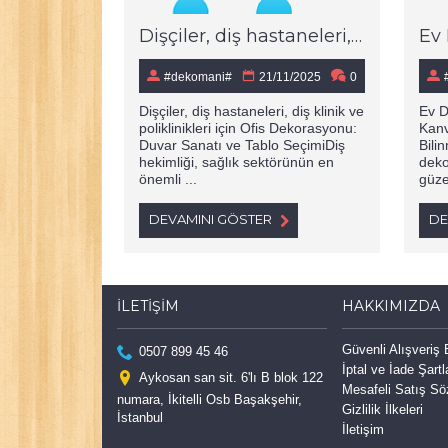
Dişçiler, diş hastaneleri, diş klinik ve poliklinikleri için Ofis Dekorasyonu: Duvar Sanatı ve Tablo Seçimi
#dekomani#
21/11/2025
0
Dişçiler, diş hastaneleri, diş klinik ve
Ev D
poliklinikleri için Ofis Dekorasyonu:
Kanv
Duvar Sanatı ve Tablo SeçimiDiş
Bili
hekimliği, sağlık sektörünün en
deko
önemli ...
güzel
DEVAMINI GÖSTER
DE
İLETIŞIM
HAKKIMIZDA
Güvenli Alışveriş
0507 899 45 46
İptal ve İade Şartl
Aykosan san sit. 6'lı B blok 122
Mesafeli Satış S
numara, İkitelli Osb Başakşehir,
Gizlilik İlkeleri
İstanbul
İletişim