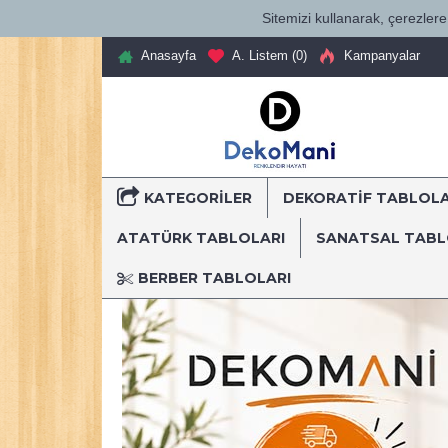
Sitemizi kullanarak, çerezlere 
Anasayfa
A. Listem (
0
)
Kampanyalar
KATEGORILER
DEKORATİF TABLOL
ATATÜRK TABLOLARI
SANATSAL TAB
BERBER TABLOLARI