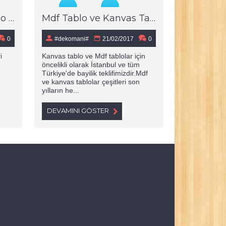
Dekoratif Kanvas Tablo Çeşitleri, Kanvas Tablo Nasıl Seçilir
Mdf Tablo ve Kanvas Tablo Bayilik Verilecektir
0
#dekomani#
21/02/2017
0
#dekoman
i
Kanvas tablo ve Mdf tablolar için
Sevgililer gü
öncelikli olarak İstanbul ve tüm
bir hediye alm
Türkiye'de bayilik teklifimizdir.Mdf
huzura erdir
ve kanvas tablolar çeşitleri son
önerilerimiz. 
yılların he...
günü yaklaşıy
DEVAMINI GÖSTER
DEVAMINI 