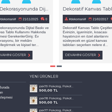
Ev Dekorasyonunda Dijital Baskı ve Kanvas Tablo Kullanımı Hakkında Bilinmesi Gerekenler
#dekomani#
21/11/2025
0
#dekomani#
21/02/2017
ekorasyonunda Dijital Baskı ve
Dekoratif Kanvas Tablo Çeşitler
as Tablo Kullanımı Hakkında
Evinizin, işyerinizin, kısacası
nmesi GerekenlerGiriş: Ev
hayatınızın en özel alanlarını
rasyonu, bir mekânı
süsleyecek en güzel kanvas
leştirmek ve kişisel ter...
tabloları seçerken nelere d...
VAMINI GÖSTER
DEVAMINI GÖSTER
YENI ÜRÜNLER
psk119 Psikolog, Psikoterapi ve Psikiyatri Merkezi, Terapi Odası Tablosu Sanatla Terapi
 Burada
500,00 TL
arı
özleşmesi
psk118 Psikolog, Psikoterapi ve Psikiyatri Merkezi, Terapi Odası Tablosu Sanatla Terapi
500,00 TL
psk117 Psikolog, Psikoterapi ve Psikiyatri Merkezi, Terapi Odası Tablosu Sanatla Terapi