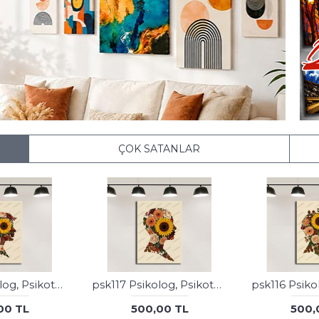
ÇOK SATANLAR
psk118 Psikolog, Psikoterapi ve Psikiyatri Merkezi, Terapi Odası Tablosu Sanatla Terapi
psk117 Psikolog, Psikoterapi ve Psikiyatri Merkezi, Terapi Odası Tablosu Sanatla Terapi
00 TL
500,00 TL
500,