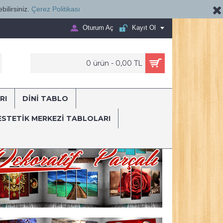
bilirsiniz.
Çerez Politikası
Oturum Aç
Kayıt Ol
0 ürün - 0,00 TL
RI
DİNİ TABLO
ESTETIK MERKEZI TABLOLARI