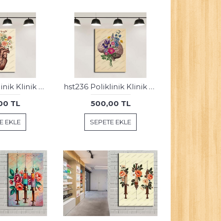
hst237 Poliklinik Klinik Hastane Dekorasyonu Medikal Kalp Tablosu
hst236 Poliklinik Klinik Hastane Dekorasyonu Medikal Beyin Tablosu
00 TL
500,00 TL
E EKLE
SEPETE EKLE