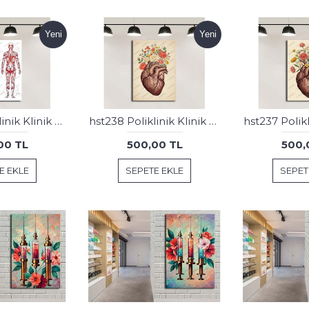
Yeni
Yeni
hst239 Poliklinik Klinik Hastane Dekorasyonu Medikal Çiçekli Kalp Tablosu
hst238 Poliklinik Klinik Hastane Dekorasyonu Medikal Çiçekli Kalp Tablosu
00 TL
500,00 TL
500,
E EKLE
SEPETE EKLE
SEPET