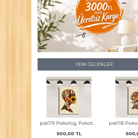
YENI GELENLER
psk119 Psikolog, Psikoterapi ve Psikiyatri Merkezi, Terapi Odası Tablosu Sanatla Terapi
500,00 TL
500,