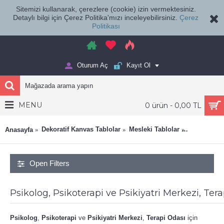
Sitemizi kullanarak, çerezlere (cookie) izin vermektesiniz.
Detaylı bilgi için Çerez Politika'mızı inceleyebilirsiniz.
Çerez
Politikası
Oturum Aç
Kayıt Ol
MENU
0 ürün - 0,00 TL
Psikolog, P
Dekoratif Kanvas Tablolar
Mesleki Tablolar
Anasayfa
Dekorasyon
Open Filters
Psikolog, Psikoterapi ve Psikiyatri Merkezi, Te
Psikolog
,
Psikoterapi
ve
Psikiyatri Merkezi
,
Terapi Odası
için