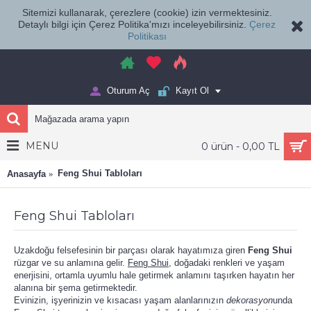
Sitemizi kullanarak, çerezlere (cookie) izin vermektesiniz.
Detaylı bilgi için Çerez Politika'mızı inceleyebilirsiniz.
Çerez
Politikası
Oturum Aç
Kayıt Ol
MENU
0 ürün - 0,00 TL
Feng Shui Tabloları
Anasayfa
Feng Shui Tabloları
Uzakdoğu felsefesinin bir parçası olarak hayatımıza giren
Feng Shui
rüzgar ve su anlamına gelir.
Feng Shui
, doğadaki renkleri ve yaşam
enerjisini, ortamla uyumlu hale getirmek anlamını taşırken hayatın her
alanına bir şema getirmektedir.
Evinizin, işyerinizin ve kısacası yaşam alanlarınızın
dekorasyon
unda