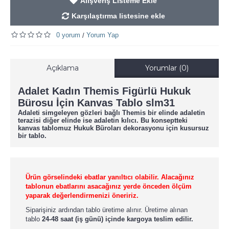
Alışveriş Listeme Ekle
Karşılaştırma listesine ekle
0 yorum
Yorum Yap
/
Açıklama
Yorumlar (0)
Adalet Kadın Themis Figürlü Hukuk
Bürosu İçin Kanvas Tablo slm31
Adaleti simgeleyen gözleri bağlı Themis bir elinde adaletin
terazisi diğer elinde ise adaletin kılıcı. Bu konseptteki
kanvas tablomuz Hukuk Büroları dekorasyonu için kusursuz
bir tablo.
Ürün görselindeki ebatlar yanıltıcı olabilir. Alacağınız
tablonun ebatlarını asacağınız yerde önceden ölçüm
yaparak değerlendirmenizi öneririz.
Siparişiniz ardından tablo üretime alınır. Üretime alınan
tablo
24-48 saat (iş günü) içinde kargoya teslim edilir.