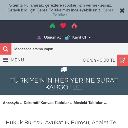
Sitemizi kullanarak, çerezlere (cookie) izin vermektesiniz.
Detaylı bilgi için Çerez Politika'mızı inceleyebilirsiniz.
Çerez
Politikası
Oturum Aç
Kayıt Ol
MENU
0 ürün - 0,00 TL
TÜRKİYE'NİN HER YERİNE SÜRAT
KARGO İLE...
Dekoratif Kanvas Tablolar
Mesleki Tablolar
Avukatlık v
Anasayfa
Hukuk Bürosu, Avukatlık Bürosu, Adalet Temalı Dekoratif Tablo Adaletin Terazisi hkk30