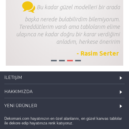
Bu kadar güzel modelleri bir arada
başka nerede bulabilirdim bilemiyorum.
Tereddütlerim vardı ama tablolarım elime
ulaşınca ne kadar doğru bir karar verdiğimi
anladım, herkese öneririm
- Rasim Serter
1
2
3
4
İLETIŞIM
HAKKIMIZDA
YENI ÜRÜNLER
Dekomani.com hayatınızın en özel alanlarını, en güzel kanvas tablolar
ile dekore edip hayatınıza renk katıyoruz.