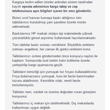
Kargoya teslim edilen ürünler ardından sistem tarafından
kayıtlı
eposta adresinize kargo takip ve cep
telefonunuza aynı bilgileri içeren bir sms gönderilir.
Birinci sınıf kanvas kumaşa baskı aldığımız tüm
tablolarımız kurutulmuş çam şaselere özenle monte
edilmektedir.
Baskılarımız HP markalı stüdyo tipi makinelerde yüksek
çözünürlüklü görsel arşivimiz kullanılarak hazırlanmaktadır.
Tüm tablolar baskı sonrası verniklenir. Böylelikle renklerin
solması engellenir, her zaman ilk günkü renklerini korur.
Tablolarımızı sizlere göndermeden önce koruyucu naylon ile
kaplanır. Sonrasında özel üretim kalın kolilerine özenle
yerleştirilip kargo aşamasına geçilir.
Tabloların temizliği için yumuşak toz fırçası kullanabilirsiniz.
Fırça bulamazsanız yumuşak, kuru bir bezle bastırmadan
tozunu alabilirsiniz. Kesinlikle ıslak, nemli bezle
temizlemeyiniz.
Tabloları nem, rutubet ve üzerine doğrudan vuran güneşten
koruyunuz.
Tablolarımız iç mekan için üretilmektedir. Dış mekanlarda
kullanılması uygun değildir.