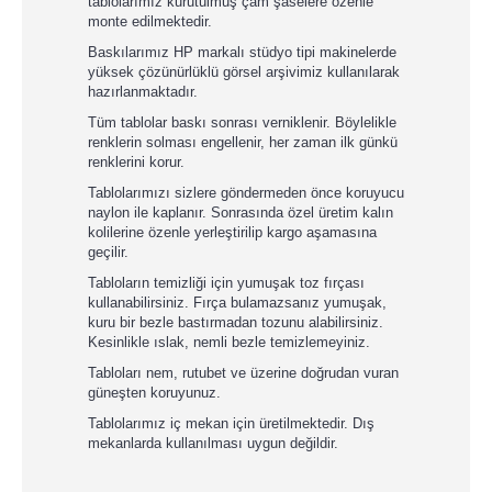
tablolarımız kurutulmuş çam şaselere özenle
monte edilmektedir.
Baskılarımız HP markalı stüdyo tipi makinelerde
yüksek çözünürlüklü görsel arşivimiz kullanılarak
hazırlanmaktadır.
Tüm tablolar baskı sonrası verniklenir. Böylelikle
renklerin solması engellenir, her zaman ilk günkü
renklerini korur.
Tablolarımızı sizlere göndermeden önce koruyucu
naylon ile kaplanır. Sonrasında özel üretim kalın
kolilerine özenle yerleştirilip kargo aşamasına
geçilir.
Tabloların temizliği için yumuşak toz fırçası
kullanabilirsiniz. Fırça bulamazsanız yumuşak,
kuru bir bezle bastırmadan tozunu alabilirsiniz.
Kesinlikle ıslak, nemli bezle temizlemeyiniz.
Tabloları nem, rutubet ve üzerine doğrudan vuran
güneşten koruyunuz.
Tablolarımız iç mekan için üretilmektedir. Dış
mekanlarda kullanılması uygun değildir.