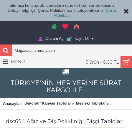
Sitemizi kullanarak, çerezlere (cookie) izin vermektesiniz.
Detaylı bilgi için Çerez Politika'mızı inceleyebilirsiniz.
Çerez
Politikası
Oturum Aç
Kayıt Ol
MENU
0 ürün - 0,00 TL
TÜRKİYE'NİN HER YERİNE SÜRAT
KARGO İLE...
Dekoratif Kanvas Tablolar
Mesleki Tablolar
Ağız ve Diş
Anasayfa
dsc694 Ağız ve Diş Polikliniği, Dişçi Tabloları, Diş Hekimi, Tablo