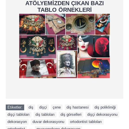
ATÖLYEMİZDEN ÇIKAN BAZI
TABLO ÖRNEKLERİ
Etiketler:
diş
,
dişçi
,
çene
,
diş hastanesi
,
diş polikliniği
,
dişçi tabloları
,
diş tabloları
,
diş görselleri
,
dişçi dekorasyonu
,
dekorasyon
,
duvar dekorasyonu
,
ortodontist tabloları
,
ortodontist
,
,
muayenehane dekorasyon
,