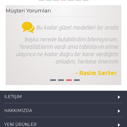
Müşteri Yorumları
Bu kadar güzel modelleri bir arada
başka nerede bulabilirdim bilemiyorum.
Tereddütlerim vardı ama tablolarım elime
ulaşınca ne kadar doğru bir karar verdiğimi
anladım, herkese öneririm
- Rasim Serter
1
2
3
4
İLETIŞIM
HAKKIMIZDA
YENI ÜRÜNLER