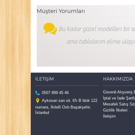
Müşteri Yorumları
Bu kadar güzel modelleri bir 
ama tablolarım elime ulaşı
İLETIŞIM
HAKKIMIZDA
Güvenli Alışveriş
0507 899 45 46
İptal ve İade Şartl
Aykosan san sit. 6'lı B blok 122
Mesafeli Satış S
numara, İkitelli Osb Başakşehir,
Gizlilik İlkeleri
İstanbul
İletişim