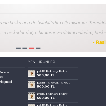
arada başka nerede bulabilirdim bilemiyorum. Tereddüt
nca ne kadar doğru bir karar verdiğimi anladım, herke
- Ras
1
2
3
4
YENI ÜRÜNLER
psk119 Psikolog, Psikoterapi ve Psikiyatri Merkezi, Terapi Odası Tablosu Sanatla Terapi
 Burada
500,00 TL
arı
özleşmesi
psk118 Psikolog, Psikoterapi ve Psikiyatri Merkezi, Terapi Odası Tablosu Sanatla Terapi
500,00 TL
psk117 Psikolog, Psikoterapi ve Psikiyatri Merkezi, Terapi Odası Tablosu Sanatla Terapi
500,00 TL
psk116 Psikolog, Psikoterapi ve Psikiyatri Merkezi, Terapi Odası Tablosu Sanatla Terapi