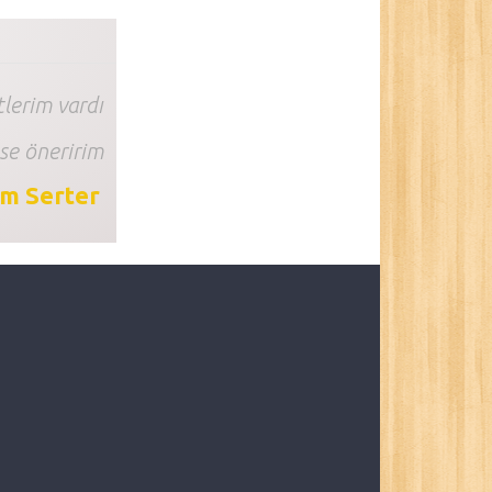
lerim vardı
se öneririm
im Serter