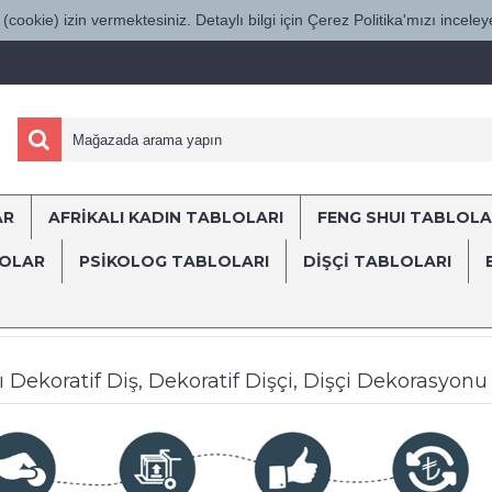
(cookie) izin vermektesiniz. Detaylı bilgi için Çerez Politika'mızı inceleye
AR
AFRİKALI KADIN TABLOLARI
FENG SHUI TABLOLA
ÜRKİYE'NİN HER YERİNE SÜRAT KARGO İL
LOLAR
PSİKOLOG TABLOLARI
DIŞÇI TABLOLARI
lar
Ağız ve Diş Sağlığı Polikliniği ve Diş Hastanesi Tabloları
Dekom
arı Dekoratif Diş, Dekoratif Dişçi, Dişçi Dekorasyon