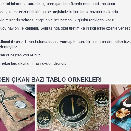
tüm tablolarımız kurutulmuş çam şaselere özenle monte edilmektedir.
de yüksek çözünürlüklü görsel arşivimiz kullanılarak hazırlanmaktadır.
kle renklerin solması engellenir, her zaman ilk günkü renklerini korur.
u naylon ile kaplanır. Sonrasında özel üretim kalın kolilerine özenle yerleştir
 kullanabilirsiniz. Fırça bulamazsanız yumuşak, kuru bir bezle bastırmadan toz
izlemeyiniz.
uran güneşten koruyunuz.
 mekanlarda kullanılması uygun değildir.
EN ÇIKAN BAZI TABLO ÖRNEKLERİ