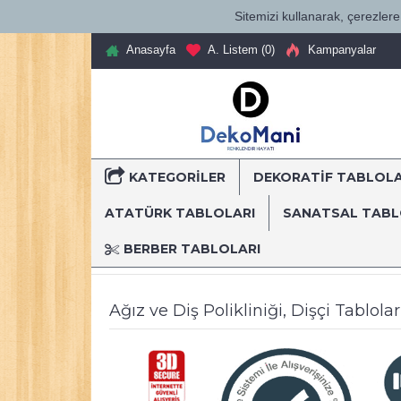
Sitemizi kullanarak, çerezlere 
Anasayfa
A. Listem (
0
)
Kampanyalar
KATEGORILER
DEKORATİF TABLOL
T
ATATÜRK TABLOLARI
SANATSAL TAB
BERBER TABLOLARI
Anasayfa
Dekoratif Kanvas Tablolar
Mesleki Tablo
Ağız ve Diş Polikliniği, Dişçi Tablol