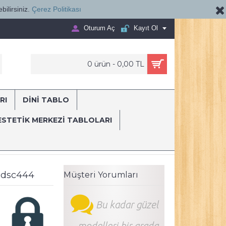
bilirsiniz.
Çerez Politikası
Oturum Aç
Kayıt Ol
0 ürün - 0,00 TL
RI
DİNİ TABLO
E...
ESTETIK MERKEZI TABLOLARI
ani
Ağız ve Diş Polikliniği, Dişçi Tabloları Dekoratif Diş, Dekoratif Di
u dsc444
Müşteri Yorumları
Bu kadar güzel
modelleri bir arada