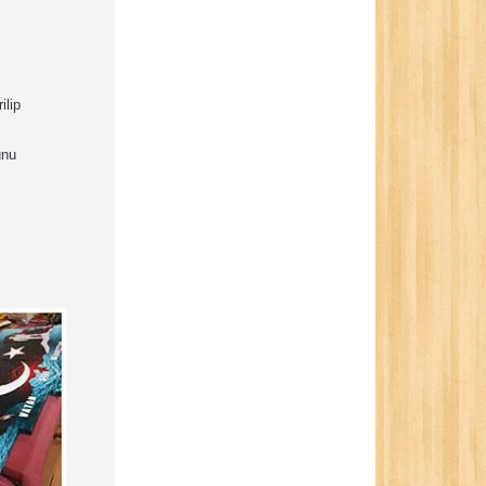
ilip
unu