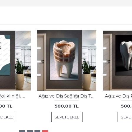
Ağız ve Diş Sağlığı Polikliniği Tabloları Dekoratif Diş, Dekoratif Dişçi, Dişçi Dekorasyonu dsc568
Ağız ve Diş Sağlığı Diş Tablosu Diş Hastanesi Dekorasyon İstanbul Kız Kulesi dsc477
00 TL
500,00 TL
500,
E EKLE
SEPETE EKLE
SEPET