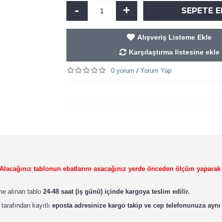
-
+
SEPETE E
Alışveriş Listeme Ekle
Karşılaştırma listesine ekle
0 yorum
Yorum Yap
/
r. Alacağınız tablonun ebatlarını asacağınız yerde önceden ölçüm yaparak
ime alınan tablo
24-48 saat (iş günü) içinde kargoya teslim edilir.
 tarafından kayıtlı
eposta adresinize kargo takip ve cep telefonunuza aynı