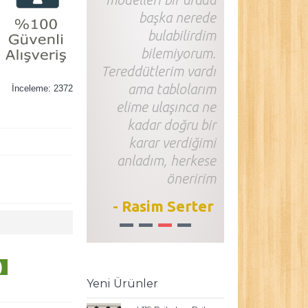
başka nerede
bulabilirdim
bilemiyorum.
Tereddütlerim vardı
ama tablolarım
İnceleme: 2372
elime ulaşınca ne
kadar doğru bir
karar verdiğimi
anladım, herkese
öneririm
- Rasim Serter
1
2
3
4
)
Yeni Ürünler