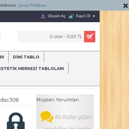
bilirsiniz.
Çerez Politikası
Oturum Aç
Kayıt Ol
0 ürün - 0,00 TL
RI
DİNİ TABLO
E...
ESTETIK MERKEZI TABLOLARI
ani
Ağız ve Diş Polikliniği, Dişçi Tabloları Dekoratif Diş, Dekoratif Di
u dsc306
Müşteri Yorumları
Bu kadar güzel
modelleri bir arada