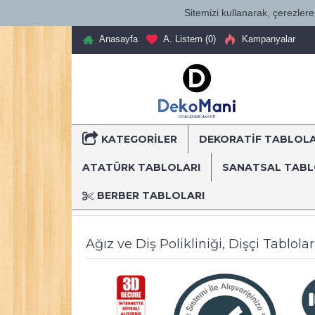
Sitemizi kullanarak, çerezlere 
Anasayfa
A. Listem (
0
)
Kampanyalar
KATEGORILER
DEKORATİF TABLOL
T
ATATÜRK TABLOLARI
SANATSAL TAB
BERBER TABLOLARI
Anasayfa
Dekoratif Kanvas Tablolar
Mesleki Tablo
Ağız ve Diş Polikliniği, Dişçi Tablol