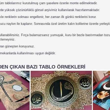
tüm tablolarımız kurutulmuş çam şaselere özenle monte edilmektedir.
de yüksek çözünürlüklü görsel arşivimiz kullanılarak hazırlanmaktadır.
kle renklerin solması engellenir, her zaman ilk günkü renklerini korur.
u naylon ile kaplanır. Sonrasında özel üretim kalın kolilerine özenle yerleştir
 kullanabilirsiniz. Fırça bulamazsanız yumuşak, kuru bir bezle bastırmadan toz
izlemeyiniz.
uran güneşten koruyunuz.
 mekanlarda kullanılması uygun değildir.
EN ÇIKAN BAZI TABLO ÖRNEKLERİ