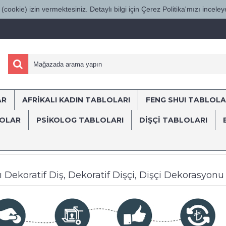
(cookie) izin vermektesiniz. Detaylı bilgi için Çerez Politika'mızı inceleye
AR
AFRİKALI KADIN TABLOLARI
FENG SHUI TABLOLA
ÜRKİYE'NİN HER YERİNE SÜRAT KARGO İL
LOLAR
PSİKOLOG TABLOLARI
DIŞÇI TABLOLARI
lar
Ağız ve Diş Sağlığı Polikliniği ve Diş Hastanesi Tabloları
Dekom
arı Dekoratif Diş, Dekoratif Dişçi, Dişçi Dekorasyon