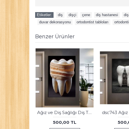
Etiketler:
diş
,
dişçi
,
çene
,
diş hastanesi
,
diş
,
duvar dekorasyonu
,
ortodontist tabloları
,
ortodonti
Benzer Ürünler
dsc710 Ağız ve Diş Polikliniği, Dişçi Tabloları, Diş Hekimi, Barok Renkli Tablo
500,00 TL
500,