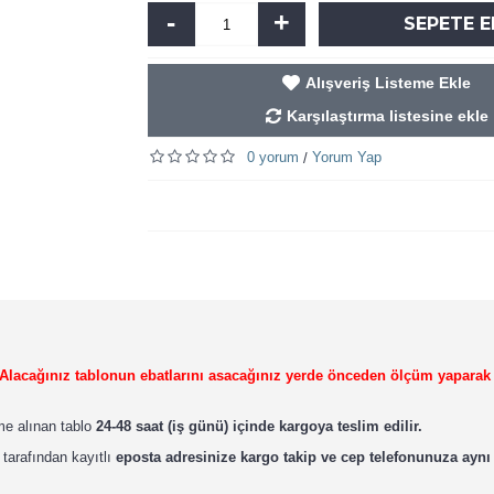
-
+
SEPETE E
Alışveriş Listeme Ekle
Karşılaştırma listesine ekle
0 yorum
Yorum Yap
/
r. Alacağınız tablonun ebatlarını asacağınız yerde önceden ölçüm yaparak
ime alınan tablo
24-48 saat (iş günü) içinde kargoya teslim edilir.
 tarafından kayıtlı
eposta adresinize kargo takip ve cep telefonunuza aynı