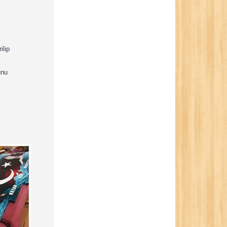
ilip
unu