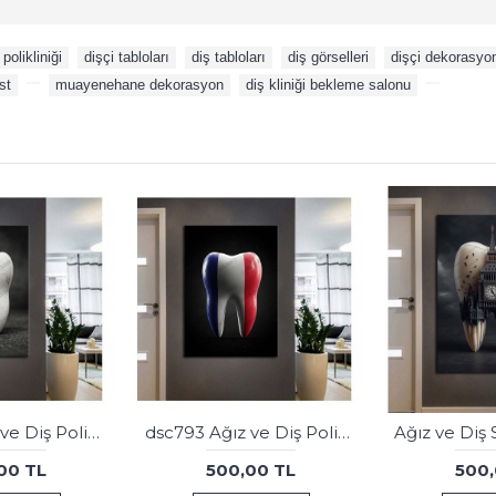
 polikliniği
,
dişçi tabloları
,
diş tabloları
,
diş görselleri
,
dişçi dekorasyo
st
,
,
muayenehane dekorasyon
,
diş kliniği bekleme salonu
,
dsc751 Ağız ve Diş Polikliniği, Dişçi Tabloları, Diş Hekimi, Renkli Çiçekler Tablo
Ağız ve Diş Polikliniği, Dişçi Tabloları Dekoratif Diş, Dekoratif Dişçi, Dişçi Dekorasyonu dsc313
00 TL
500,00 TL
500,