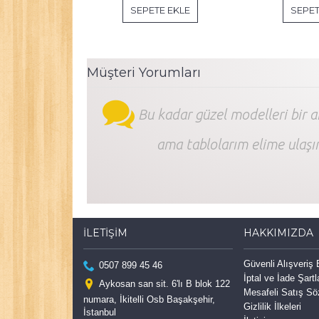
SEPETE EKLE
SEPET
Müşteri Yorumları
Bu kadar güzel modelleri bir 
ama tablolarım elime ulaşı
İLETIŞIM
HAKKIMIZDA
Güvenli Alışveriş
0507 899 45 46
İptal ve İade Şartl
Aykosan san sit. 6'lı B blok 122
Mesafeli Satış S
numara, İkitelli Osb Başakşehir,
Gizlilik İlkeleri
İstanbul