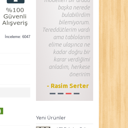
başka nerede
bulabilirdim
bilemiyorum.
Tereddütlerim vardı
ama tablolarım
İnceleme: 6047
elime ulaşınca ne
kadar doğru bir
karar verdiğimi
anladım, herkese
öneririm
- Rasim Serter
1
2
3
4
)
Yeni Ürünler