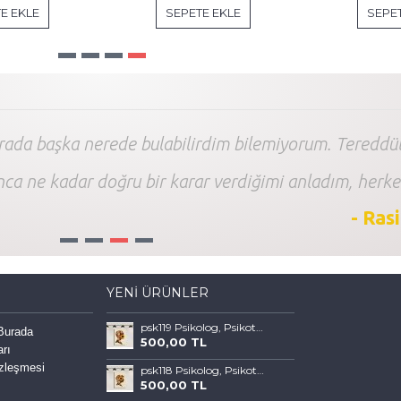
E EKLE
SEPETE EKLE
SEPET
arada başka nerede bulabilirdim bilemiyorum. Tereddüt
nca ne kadar doğru bir karar verdiğimi anladım, herke
- Ras
1
2
3
4
YENI ÜRÜNLER
psk119 Psikolog, Psikoterapi ve Psikiyatri Merkezi, Terapi Odası Tablosu Sanatla Terapi
 Burada
500,00 TL
arı
özleşmesi
psk118 Psikolog, Psikoterapi ve Psikiyatri Merkezi, Terapi Odası Tablosu Sanatla Terapi
500,00 TL