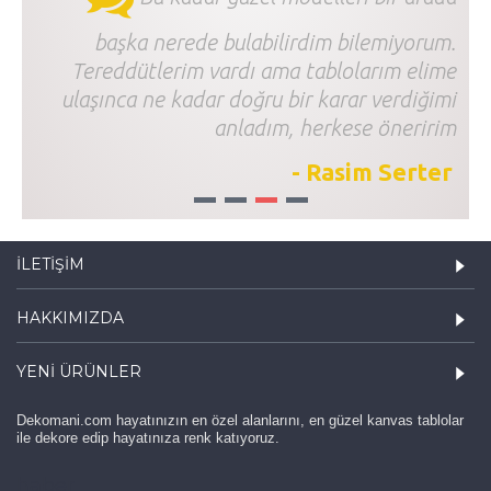
başka nerede bulabilirdim bilemiyorum.
Tereddütlerim vardı ama tablolarım elime
ulaşınca ne kadar doğru bir karar verdiğimi
anladım, herkese öneririm
- Rasim Serter
1
2
3
4
İLETIŞIM
HAKKIMIZDA
YENI ÜRÜNLER
Dekomani.com hayatınızın en özel alanlarını, en güzel kanvas tablolar
ile dekore edip hayatınıza renk katıyoruz.
haber