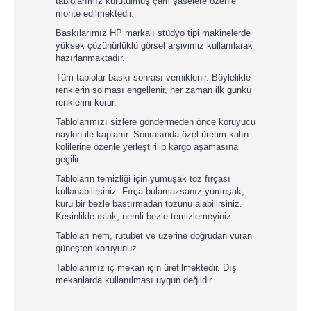
tablolarımız kurutulmuş çam şaselere özenle
monte edilmektedir.
Baskılarımız HP markalı stüdyo tipi makinelerde
yüksek çözünürlüklü görsel arşivimiz kullanılarak
hazırlanmaktadır.
Tüm tablolar baskı sonrası verniklenir. Böylelikle
renklerin solması engellenir, her zaman ilk günkü
renklerini korur.
Tablolarımızı sizlere göndermeden önce koruyucu
naylon ile kaplanır. Sonrasında özel üretim kalın
kolilerine özenle yerleştirilip kargo aşamasına
geçilir.
Tabloların temizliği için yumuşak toz fırçası
kullanabilirsiniz. Fırça bulamazsanız yumuşak,
kuru bir bezle bastırmadan tozunu alabilirsiniz.
Kesinlikle ıslak, nemli bezle temizlemeyiniz.
Tabloları nem, rutubet ve üzerine doğrudan vuran
güneşten koruyunuz.
Tablolarımız iç mekan için üretilmektedir. Dış
mekanlarda kullanılması uygun değildir.