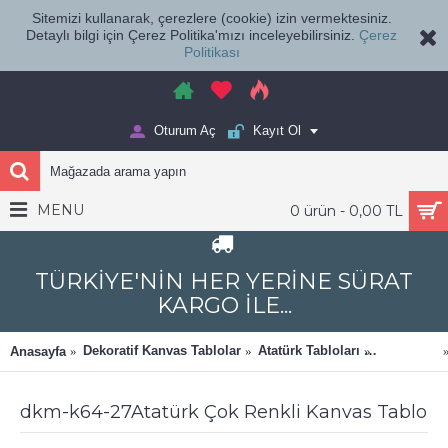
Sitemizi kullanarak, çerezlere (cookie) izin vermektesiniz.
Detaylı bilgi için Çerez Politika'mızı inceleyebilirsiniz.
Çerez
Politikası
Oturum Aç
Kayıt Ol
MENU
0 ürün - 0,00 TL
TÜRKİYE'NİN HER YERİNE SÜRAT
KARGO İLE...
Dekoratif Kanvas Tablolar
Atatürk Tabloları
Dekomani
Anasayfa
dkm-k64-27Atatürk Çok Renkli Kanvas Tablo