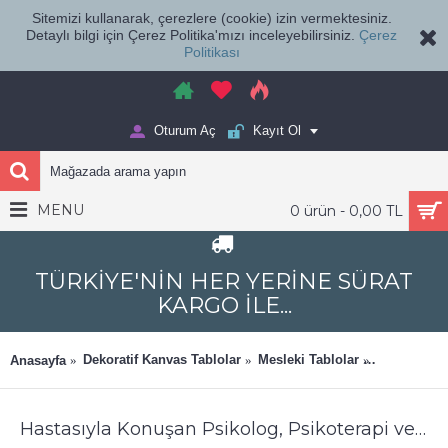
Sitemizi kullanarak, çerezlere (cookie) izin vermektesiniz.
Detaylı bilgi için Çerez Politika'mızı inceleyebilirsiniz.
Çerez
Politikası
Oturum Aç
Kayıt Ol
MENU
0 ürün - 0,00 TL
TÜRKİYE'NİN HER YERİNE SÜRAT
KARGO İLE...
Psikolog, P
Dekoratif Kanvas Tablolar
Mesleki Tablolar
Anasayfa
Dekorasyon
Hastasıyla Konuşan Psikolog, Psikoterapi ve Psikiyatri Merkezi, Terapi Odası Tablosu psk103