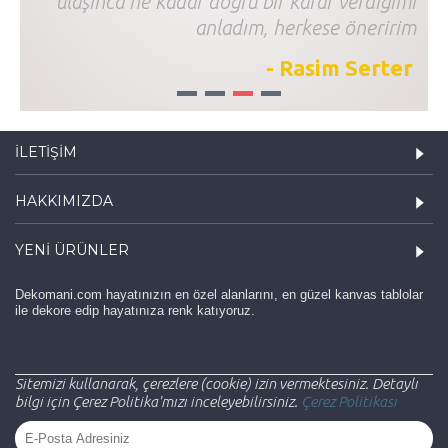
ulaşınca ne kadar doğru bir karar verdiğimi
anladım, herkese öneririm
- Rasim Serter
1
2
3
4
İLETIŞIM
HAKKIMIZDA
YENI ÜRÜNLER
Dekomani.com hayatınızın en özel alanlarını, en güzel kanvas tablolar
ile dekore edip hayatınıza renk katıyoruz.
haber
Sitemizi kullanarak, çerezlere (cookie) izin vermektesiniz. Detaylı
bilgi için Çerez Politika'mızı inceleyebilirsiniz.
Çerez Politikası