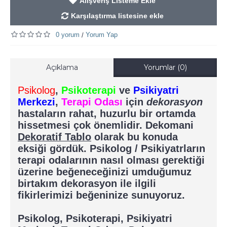
Alışveriş Listeme Ekle
Karşılaştırma listesine ekle
0 yorum
Yorum Yap
/
Açıklama
Yorumlar (0)
Psikolog
,
Psikoterapi
ve
Psikiyatri
Merkezi
,
Terapi Odası
için
dekorasyon
hastaların rahat, huzurlu bir ortamda
hissetmesi çok önemlidir. Dekomani
Dekoratif Tablo
olarak bu konuda
eksiği gördük. Psikolog / Psikiyatrların
terapi odalarının nasıl olması gerektiği
üzerine beğeneceğinizi umduğumuz
birtakım dekorasyon ile ilgili
fikirlerimizi beğeninize sunuyoruz.
Psikolog, Psikoterapi, Psikiyatri