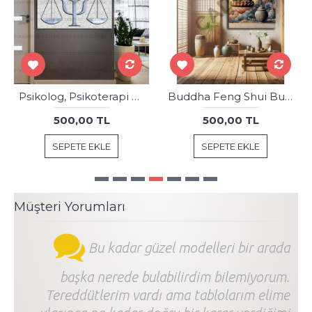
Psikolog, Psikoterapi ve Psikiyatri Merkezi, Terapi Odası Tabloları dkm-psk36
Buddha Feng Shui Buda Kanvas Tablo fngs24
500,00 TL
500,00 TL
SEPETE EKLE
SEPETE EKLE
Müşteri Yorumları
Bu kadar güzel modelleri bir arada
başka nerede bulabilirdim bilemiyorum.
Tereddütlerim vardı ama tablolarım elime