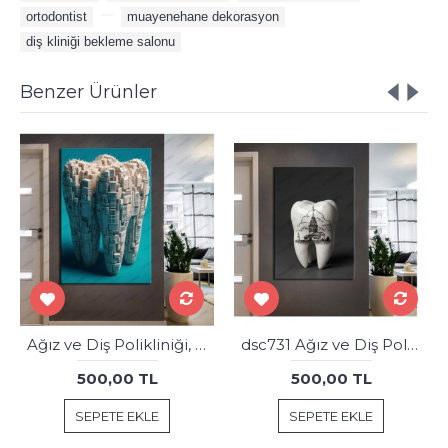
ortodontist
,
,
muayenehane dekorasyon
,
diş kliniği bekleme salonu
Benzer Ürünler
Ağız ve Diş Polikliniği, Dişçi Tabloları Dekoratif Diş, Dekoratif Dişçi, Dişçi Dekorasyonu dsc462
dsc731 Ağız ve Diş Polikliniği, Dişçi Tabloları, Diş Hekimi, İstanbul Kız Kulesi Gravür Tablo
500,00 TL
500,00 TL
SEPETE EKLE
SEPETE EKLE