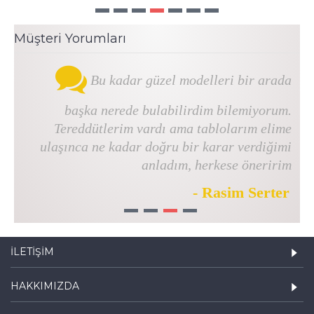
Müşteri Yorumları
Bu kadar güzel modelleri bir arada
başka nerede bulabilirdim bilemiyorum.
Tereddütlerim vardı ama tablolarım elime
ulaşınca ne kadar doğru bir karar verdiğimi
anladım, herkese öneririm
- Rasim Serter
1
2
3
4
İLETIŞIM
HAKKIMIZDA