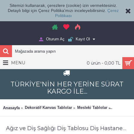
Sitemizi kullanarak, çerezlere (cookie) izin vermektesiniz.
Detaylı bilgi için Çerez Politika'mızı inceleyebilirsiniz.
Çerez
Politikası
Oturum Aç
Kayıt Ol
MENU
0 ürün - 0,00 TL
TÜRKİYE'NİN HER YERİNE SÜRAT
KARGO İLE...
Dekoratif Kanvas Tablolar
Mesleki Tablolar
Ağız ve Diş
Anasayfa
Ağız ve Diş Sağlığı Diş Tablosu Diş Hastanesi Dekorasyon Neon Renk dsc508