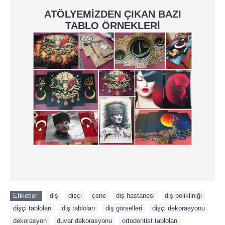
ATÖLYEMİZDEN ÇIKAN BAZI
TABLO ÖRNEKLERİ
Etiketler:
diş
,
dişçi
,
çene
,
diş hastanesi
,
diş polikliniği
,
dişçi tabloları
,
diş tabloları
,
diş görselleri
,
dişçi dekorasyonu
,
dekorasyon
,
duvar dekorasyonu
,
ortodontist tabloları
,