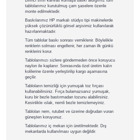
Birinci sınıf kanvas kumaşa baskı aldığımız tüm
tablolarımız kurutulmuş çam şaselere özenle
monte edilmektedir.
Baskılarımız HP markalı stüdyo tipi makinelerde
yüksek çözünürlüklü görsel arşivimiz kullanılarak
hazırlanmaktadır.
Tüm tablolar baskı sonrası verniklenir. Böylelikle
renklerin solması engellenir, her zaman ilk günkü
renklerini korur.
Tablolarımızı sizlere göndermeden önce koruyucu
naylon ile kaplanır. Sonrasında özel üretim kalın
kolilerine özenle yerleştirilip kargo aşamasına
geçilir.
Tabloların temizliği için yumuşak toz fırçası
kullanabilirsiniz. Fırça bulamazsanız yumuşak,
kuru bir bezle bastırmadan tozunu alabilirsiniz.
Kesinlikle ıslak, nemli bezle temizlemeyiniz.
Tabloları nem, rutubet ve üzerine doğrudan vuran
güneşten koruyunuz.
Tablolarımız iç mekan için üretilmektedir. Dış
mekanlarda kullanılması uygun değildir.