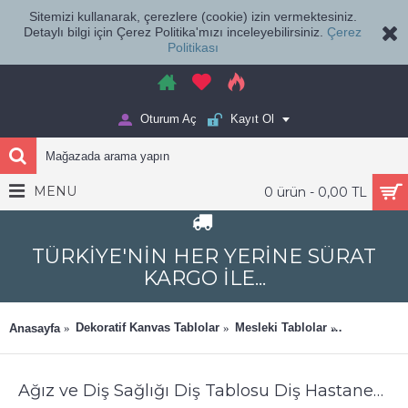
Sitemizi kullanarak, çerezlere (cookie) izin vermektesiniz.
Detaylı bilgi için Çerez Politika'mızı inceleyebilirsiniz.
Çerez
Politikası
Oturum Aç
Kayıt Ol
MENU
0 ürün - 0,00 TL
TÜRKİYE'NİN HER YERİNE SÜRAT
KARGO İLE...
Dekoratif Kanvas Tablolar
Mesleki Tablolar
Ağız ve Diş
Anasayfa
Ağız ve Diş Sağlığı Diş Tablosu Diş Hastanesi Dekorasyon İstanbul Galata Kulesi dsc507