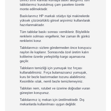
Birinci sınıf kanvas kumaşa baskı aldığımız tüm
tablolarımız kurutulmuş çam şaselere özenle
monte edilmektedir.
Baskılarımız HP markalı stüdyo tipi makinelerde
yüksek çözünürlüklü görsel arşivimiz kullanılarak
hazırlanmaktadır.
Tüm tablolar baskı sonrası verniklenir. Böylelikle
renklerin solması engellenir, her zaman ilk günkü
renklerini korur.
Tablolarımızı sizlere göndermeden önce koruyucu
naylon ile kaplanır. Sonrasında özel üretim kalın
kolilerine özenle yerleştirilip kargo aşamasına
geçilir.
Tabloların temizliği için yumuşak toz fırçası
kullanabilirsiniz. Fırça bulamazsanız yumuşak,
kuru bir bezle bastırmadan tozunu alabilirsiniz.
Kesinlikle ıslak, nemli bezle temizlemeyiniz.
Tabloları nem, rutubet ve üzerine doğrudan vuran
güneşten koruyunuz.
Tablolarımız iç mekan için üretilmektedir. Dış
mekanlarda kullanılması uygun değildir.