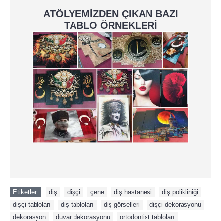
ATÖLYEMİZDEN ÇIKAN BAZI
TABLO ÖRNEKLERİ
Etiketler:
diş
,
dişçi
,
çene
,
diş hastanesi
,
diş polikliniği
,
dişçi tabloları
,
diş tabloları
,
diş görselleri
,
dişçi dekorasyonu
,
dekorasyon
,
duvar dekorasyonu
,
ortodontist tabloları
,