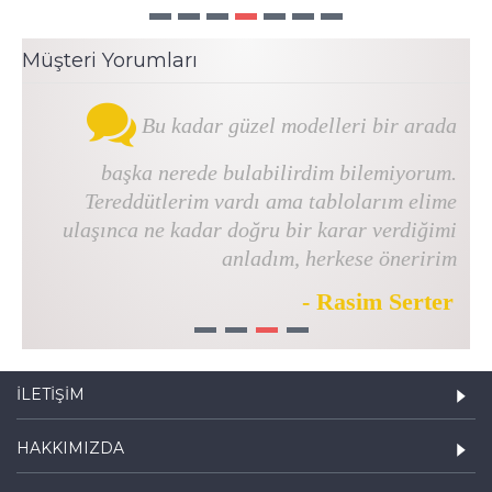
Müşteri Yorumları
Bu kadar güzel modelleri bir arada
başka nerede bulabilirdim bilemiyorum.
Tereddütlerim vardı ama tablolarım elime
ulaşınca ne kadar doğru bir karar verdiğimi
anladım, herkese öneririm
- Rasim Serter
1
2
3
4
İLETIŞIM
HAKKIMIZDA