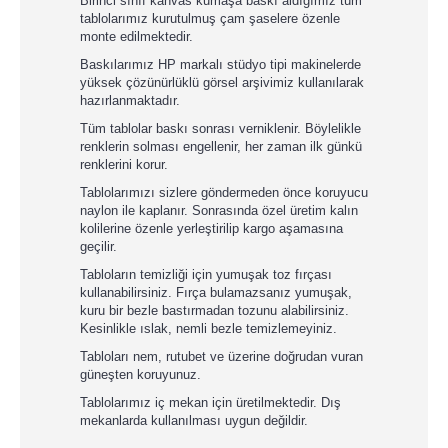
Birinci sınıf kanvas kumaşa baskı aldığımız tüm
tablolarımız kurutulmuş çam şaselere özenle
monte edilmektedir.
Baskılarımız HP markalı stüdyo tipi makinelerde
yüksek çözünürlüklü görsel arşivimiz kullanılarak
hazırlanmaktadır.
Tüm tablolar baskı sonrası verniklenir. Böylelikle
renklerin solması engellenir, her zaman ilk günkü
renklerini korur.
Tablolarımızı sizlere göndermeden önce koruyucu
naylon ile kaplanır. Sonrasında özel üretim kalın
kolilerine özenle yerleştirilip kargo aşamasına
geçilir.
Tabloların temizliği için yumuşak toz fırçası
kullanabilirsiniz. Fırça bulamazsanız yumuşak,
kuru bir bezle bastırmadan tozunu alabilirsiniz.
Kesinlikle ıslak, nemli bezle temizlemeyiniz.
Tabloları nem, rutubet ve üzerine doğrudan vuran
güneşten koruyunuz.
Tablolarımız iç mekan için üretilmektedir. Dış
mekanlarda kullanılması uygun değildir.