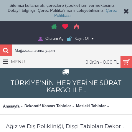
Sitemizi kullanarak, çerezlere (cookie) izin vermektesiniz.
Detaylı bilgi için Çerez Politika'mızı inceleyebilirsiniz.
Çerez
Politikası
Oturum Aç
Kayıt Ol
MENU
0 ürün - 0,00 TL
TÜRKİYE'NİN HER YERİNE SÜRAT
KARGO İLE...
Dekoratif Kanvas Tablolar
Mesleki Tablolar
Ağız ve Diş
Anasayfa
Ağız ve Diş Polikliniği, Dişçi Tabloları Dekoratif Diş, Dekoratif Dişçi, Dişçi Dekorasyonu dsc369