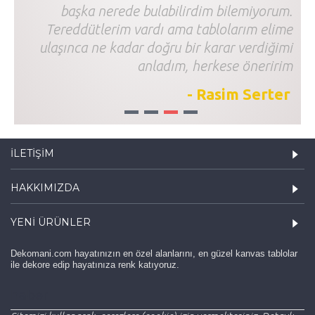
başka nerede bulabilirdim bilemiyorum.
Tereddütlerim vardı ama tablolarım elime
ulaşınca ne kadar doğru bir karar verdiğimi
anladım, herkese öneririm
- Rasim Serter
1
2
3
4
İLETIŞIM
HAKKIMIZDA
YENI ÜRÜNLER
Dekomani.com hayatınızın en özel alanlarını, en güzel kanvas tablolar
ile dekore edip hayatınıza renk katıyoruz.
haber