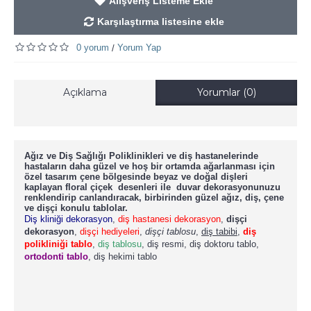
Alışveriş Listeme Ekle
Karşılaştırma listesine ekle
0 yorum
Yorum Yap
/
Açıklama
Yorumlar (0)
Ağız ve Diş Sağlığı Poliklinikleri ve diş hastanelerinde
hastaların daha güzel ve hoş bir ortamda ağarlanması için
özel tasarım çene bölgesinde beyaz ve doğal dişleri
kaplayan floral çiçek desenleri ile duvar dekorasyonunuzu
renklendirip canlandıracak, birbirinden güzel ağız, diş, çene
ve dişçi konulu tablolar.
Diş kliniği dekorasyon
,
diş hastanesi dekorasyon
,
dişçi
dekorasyon
,
dişçi hediyeleri
,
dişçi tablosu
,
diş tabibi
,
diş
polikliniği tablo
,
diş tablosu
, diş resmi, diş doktoru tablo,
ortodonti tablo
, diş hekimi tablo