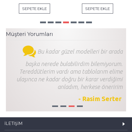
SEPETE EKLE
SEPETE EKLE
Müşteri Yorumları
Bu kadar güzel modelleri bir arada
başka nerede bulabilirdim bilemiyorum.
Tereddütlerim vardı ama tablolarım elime
ulaşınca ne kadar doğru bir karar verdiğimi
anladım, herkese öneririm
- Rasim Serter
1
2
3
4
İLETIŞIM