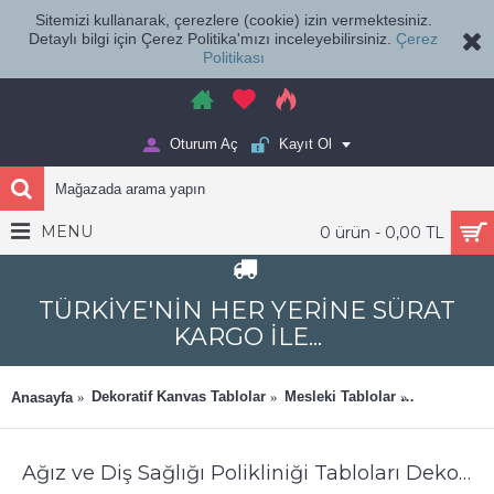
Sitemizi kullanarak, çerezlere (cookie) izin vermektesiniz.
Detaylı bilgi için Çerez Politika'mızı inceleyebilirsiniz.
Çerez
Politikası
Oturum Aç
Kayıt Ol
MENU
0 ürün - 0,00 TL
TÜRKİYE'NİN HER YERİNE SÜRAT
KARGO İLE...
Dekoratif Kanvas Tablolar
Mesleki Tablolar
Ağız ve Diş
Anasayfa
Ağız ve Diş Sağlığı Polikliniği Tabloları Dekoratif Diş, Dekoratif Dişçi, Dişçi Dekorasyonu dsc585