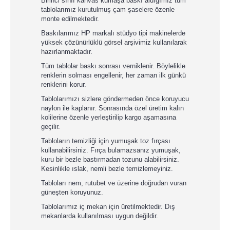
Birinci sınıf kanvas kumaşa baskı aldığımız tüm
tablolarımız kurutulmuş çam şaselere özenle
monte edilmektedir.
Baskılarımız HP markalı stüdyo tipi makinelerde
yüksek çözünürlüklü görsel arşivimiz kullanılarak
hazırlanmaktadır.
Tüm tablolar baskı sonrası verniklenir. Böylelikle
renklerin solması engellenir, her zaman ilk günkü
renklerini korur.
Tablolarımızı sizlere göndermeden önce koruyucu
naylon ile kaplanır. Sonrasında özel üretim kalın
kolilerine özenle yerleştirilip kargo aşamasına
geçilir.
Tabloların temizliği için yumuşak toz fırçası
kullanabilirsiniz. Fırça bulamazsanız yumuşak,
kuru bir bezle bastırmadan tozunu alabilirsiniz.
Kesinlikle ıslak, nemli bezle temizlemeyiniz.
Tabloları nem, rutubet ve üzerine doğrudan vuran
güneşten koruyunuz.
Tablolarımız iç mekan için üretilmektedir. Dış
mekanlarda kullanılması uygun değildir.