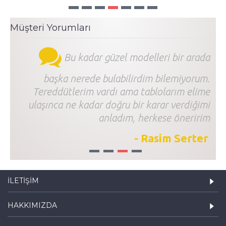
Müşteri Yorumları
Bu kadar güzel modelleri bir arada
başka nerede bulabilirdim bilemiyorum.
Tereddütlerim vardı ama tablolarım elime
ulaşınca ne kadar doğru bir karar verdiğimi
anladım, herkese öneririm
- Rasim Serter
1
2
3
4
İLETIŞIM
HAKKIMIZDA