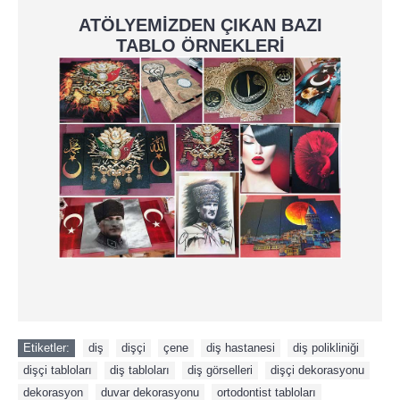
ATÖLYEMİZDEN ÇIKAN BAZI
TABLO ÖRNEKLERİ
Etiketler:
diş
,
dişçi
,
çene
,
diş hastanesi
,
diş polikliniği
,
dişçi tabloları
,
diş tabloları
,
diş görselleri
,
dişçi dekorasyonu
,
dekorasyon
,
duvar dekorasyonu
,
ortodontist tabloları
,