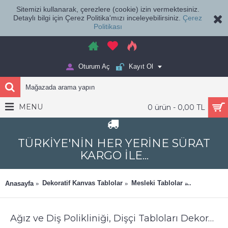
Sitemizi kullanarak, çerezlere (cookie) izin vermektesiniz.
Detaylı bilgi için Çerez Politika'mızı inceleyebilirsiniz.
Çerez
Politikası
Oturum Aç
Kayıt Ol
MENU
0 ürün - 0,00 TL
TÜRKİYE'NİN HER YERİNE SÜRAT
KARGO İLE...
Dekoratif Kanvas Tablolar
Mesleki Tablolar
Ağız ve Diş
Anasayfa
Ağız ve Diş Polikliniği, Dişçi Tabloları Dekoratif Diş, Dekoratif Dişçi, Dişçi Dekorasyonu dsc321