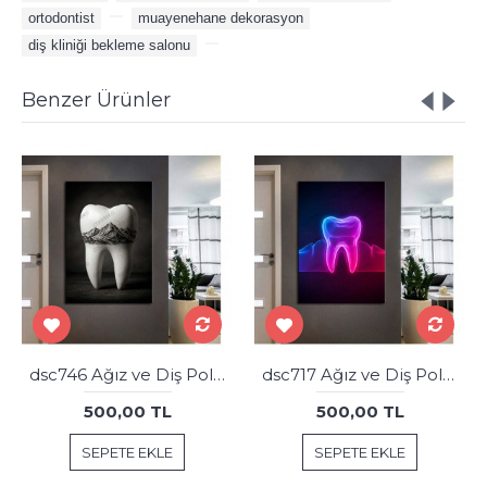
ortodontist
,
,
muayenehane dekorasyon
,
diş kliniği bekleme salonu
,
Benzer Ürünler
dsc746 Ağız ve Diş Polikliniği, Dişçi Tabloları, Diş Hekimi, Alp Dağları Gravür Tablo
dsc717 Ağız ve Diş Polikliniği, Dişçi Tabloları, Diş Hekimi, Neon Renkler Tablo
500,00 TL
500,00 TL
SEPETE EKLE
SEPETE EKLE