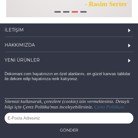
- Rasim Serter
1
2
3
4
İLETIŞIM
HAKKIMIZDA
YENI ÜRÜNLER
Dekomani.com hayatınızın en özel alanlarını, en güzel kanvas tablolar
ile dekore edip hayatınıza renk katıyoruz.
haber
Sitemizi kullanarak, çerezlere (cookie) izin vermektesiniz. Detaylı
bilgi için Çerez Politika'mızı inceleyebilirsiniz.
Çerez Politikası
GÖNDER