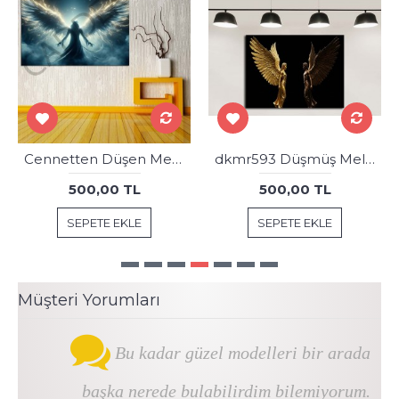
Cennetten Düşen Melek Kanvas Tablo dkmr362
dkmr593 Düşmüş Melekler Dekoratif Tablo
500,00 TL
500,00 TL
SEPETE EKLE
SEPETE EKLE
Müşteri Yorumları
Bu kadar güzel modelleri bir arada
başka nerede bulabilirdim bilemiyorum.