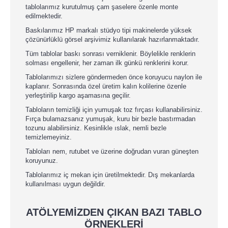
tablolarımız kurutulmuş çam şaselere özenle monte
edilmektedir.
Baskılarımız HP markalı stüdyo tipi makinelerde yüksek
çözünürlüklü görsel arşivimiz kullanılarak hazırlanmaktadır.
Tüm tablolar baskı sonrası verniklenir. Böylelikle renklerin
solması engellenir, her zaman ilk günkü renklerini korur.
Tablolarımızı sizlere göndermeden önce koruyucu naylon ile
kaplanır. Sonrasında özel üretim kalın kolilerine özenle
yerleştirilip kargo aşamasına geçilir.
Tabloların temizliği için yumuşak toz fırçası kullanabilirsiniz.
Fırça bulamazsanız yumuşak, kuru bir bezle bastırmadan
tozunu alabilirsiniz. Kesinlikle ıslak, nemli bezle
temizlemeyiniz.
Tabloları nem, rutubet ve üzerine doğrudan vuran güneşten
koruyunuz.
Tablolarımız iç mekan için üretilmektedir. Dış mekanlarda
kullanılması uygun değildir.
ATÖLYEMİZDEN ÇIKAN BAZI TABLO
ÖRNEKLERİ