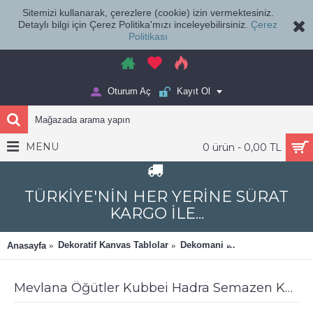
Sitemizi kullanarak, çerezlere (cookie) izin vermektesiniz.
Detaylı bilgi için Çerez Politika'mızı inceleyebilirsiniz.
Çerez
Politikası
Oturum Aç
Kayıt Ol
MENU
0 ürün - 0,00 TL
TÜRKİYE'NİN HER YERİNE SÜRAT
KARGO İLE...
Dekoratif Kanvas Tablolar
Dekomani
Mevlana Öğütler 
Anasayfa
Mevlana Öğütler Kubbei Hadra Semazen Kanvas Tablo dkmr144