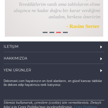
Tereddütlerim vardı ama tablolarım elime
ulaşınca ne kadar doğru bir karar verdiğimi
anladım, herkese öneririm
- Rasim Serter
1
2
3
4
İLETIŞIM
HAKKIMIZDA
YENI ÜRÜNLER
Dekomani.com hayatınızın en özel alanlarını, en güzel kanvas tablolar
ile dekore edip hayatınıza renk katıyoruz.
haber
Sitemizi kullanarak, çerezlere (cookie) izin vermektesiniz. Detaylı
bilgi için Çerez Politika'mızı inceleyebilirsiniz.
Çerez Politikası