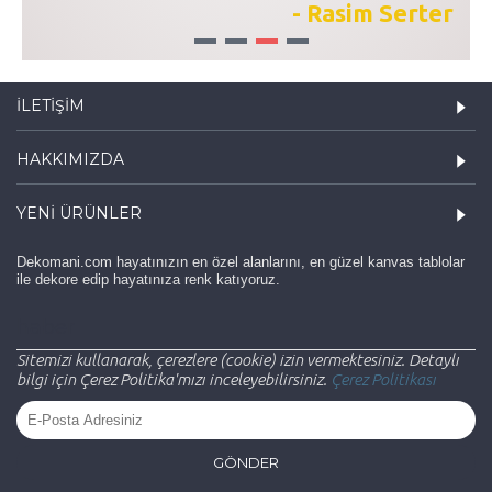
- Rasim Serter
1
2
3
4
İLETIŞIM
HAKKIMIZDA
YENI ÜRÜNLER
Dekomani.com hayatınızın en özel alanlarını, en güzel kanvas tablolar
ile dekore edip hayatınıza renk katıyoruz.
haber
Sitemizi kullanarak, çerezlere (cookie) izin vermektesiniz. Detaylı
bilgi için Çerez Politika'mızı inceleyebilirsiniz.
Çerez Politikası
GÖNDER