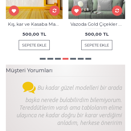
Kış, kar ve Kasaba Manzara Yağlı Boya Görünüm Kanvas Tablo dkmr397
Vazoda Gold Çiçekler Dekoratif Tablo dkmr511
500,00 TL
500,00 TL
SEPETE EKLE
SEPETE EKLE
Müşteri Yorumları
Bu kadar güzel modelleri bir arada
başka nerede bulabilirdim bilemiyorum.
Tereddütlerim vardı ama tablolarım elime
ulaşınca ne kadar doğru bir karar verdiğimi
anladım, herkese öneririm