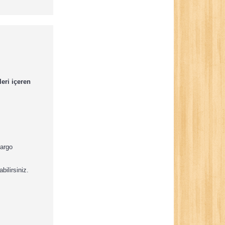
eri içeren
kargo
bilirsiniz.