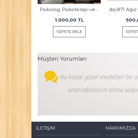
Poliklinik Klinik Hastane Dekorasyonu Medikal Hastane Tablosu hst166
500,00 TL
500,
SEPETE EKLE
SEPET
Müşteri Yorumları
Bu kadar güzel modelleri bir 
ama tablolarım elime ulaşı
İLETIŞIM
HAKKIMIZDA