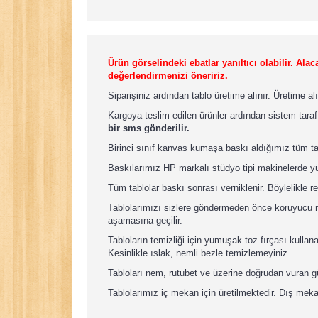
Ürün görselindeki ebatlar yanıltıcı olabilir. A
değerlendirmenizi öneririz.
Siparişiniz ardından tablo üretime alınır. Üretime a
Kargoya teslim edilen ürünler ardından sistem taraf
bir sms gönderilir.
Birinci sınıf kanvas kumaşa baskı aldığımız tüm t
Baskılarımız HP markalı stüdyo tipi makinelerde yü
Tüm tablolar baskı sonrası verniklenir. Böylelikle re
Tablolarımızı sizlere göndermeden önce koruyucu nay
aşamasına geçilir.
Tabloların temizliği için yumuşak toz fırçası kullan
Kesinlikle ıslak, nemli bezle temizlemeyiniz.
Tabloları nem, rutubet ve üzerine doğrudan vuran 
Tablolarımız iç mekan için üretilmektedir. Dış meka