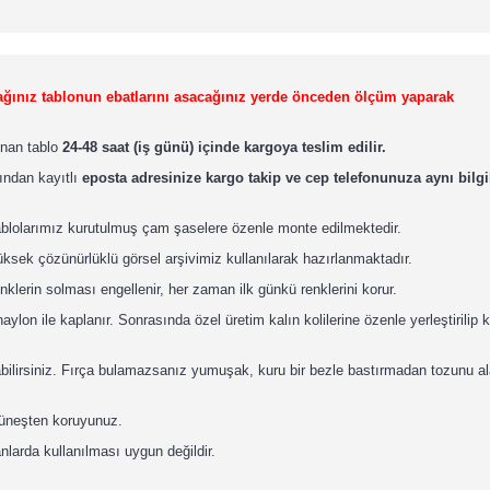
lacağınız tablonun ebatlarını asacağınız yerde önceden ölçüm yaparak
lınan tablo
24-48 saat (iş günü) içinde kargoya teslim edilir.
ından kayıtlı
eposta adresinize kargo takip ve cep telefonunuza aynı bilgil
ablolarımız kurutulmuş çam şaselere özenle monte edilmektedir.
ksek çözünürlüklü görsel arşivimiz kullanılarak hazırlanmaktadır.
nklerin solması engellenir, her zaman ilk günkü renklerini korur.
lon ile kaplanır. Sonrasında özel üretim kalın kolilerine özenle yerleştirilip 
abilirsiniz. Fırça bulamazsanız yumuşak, kuru bir bezle bastırmadan tozunu ala
güneşten koruyunuz.
nlarda kullanılması uygun değildir.