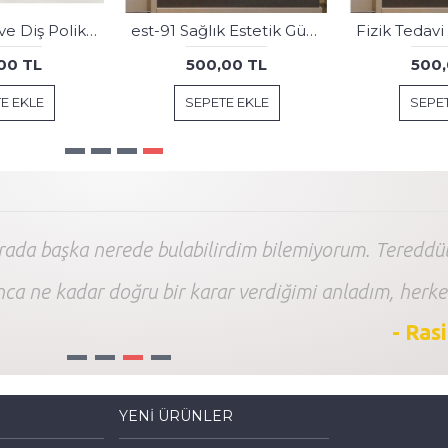
Ağız ve Diş Polikliniği, Dişçi Tabloları Dekoratif Diş, Dekoratif Dişçi, Dişçi Dekorasyonu dsc620
Mimarlık Ofisi Dekorasyonu İçin Kanvas Tablo dkmr316
00 TL
500,00 TL
500,
E EKLE
SEPETE EKLE
SEPET
arada başka nerede bulabilirdim bilemiyorum. Tereddüt
nca ne kadar doğru bir karar verdiğimi anladım, herke
- Ras
1
2
3
4
YENI ÜRÜNLER