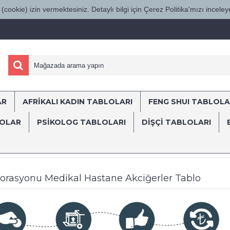
(cookie) izin vermektesiniz. Detaylı bilgi için Çerez Politika'mızı inceleye
AR
AFRİKALI KADIN TABLOLARI
FENG SHUI TABLOLA
ÜRKİYE'NİN HER YERİNE SÜRAT KARGO İL
LOLAR
PSİKOLOG TABLOLARI
DIŞÇI TABLOLARI
lar
Poliklinik, Klinik ve Hastane Dekorasyonu için Medikal Temalı Tabl
korasyonu Medikal Hastane Akciğerler Tablo