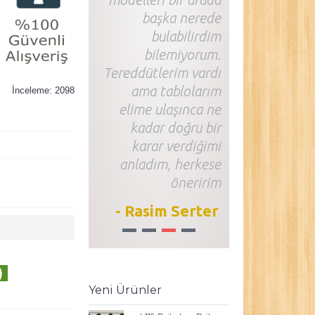
başka nerede
bulabilirdim
bilemiyorum.
Tereddütlerim vardı
ama tablolarım
İnceleme: 2098
elime ulaşınca ne
kadar doğru bir
karar verdiğimi
anladım, herkese
öneririm
- Rasim Serter
1
2
3
4
)
Yeni Ürünler