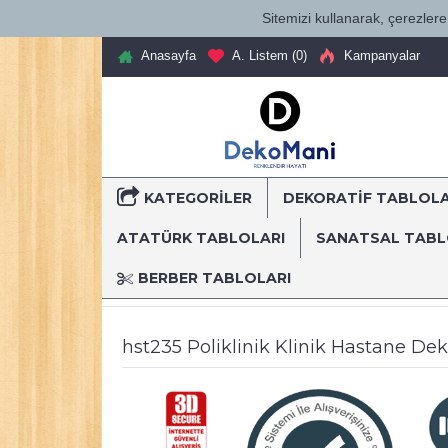
Sitemizi kullanarak, çerezlere 
Anasayfa
A. Listem (
0
)
Kampanyalar
KATEGORILER
DEKORATİF TABLOL
T
ATATÜRK TABLOLARI
SANATSAL TAB
BERBER TABLOLARI
Anasayfa
Dekoratif Kanvas Tablolar
Mesleki Tablo
hst235 Poliklinik Klinik Hastane De