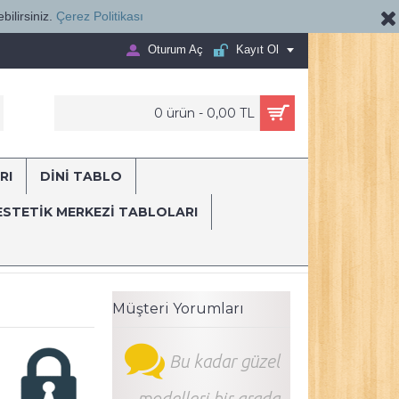
bilirsiniz.
Çerez Politikası
Oturum Aç
Kayıt Ol
0 ürün - 0,00 TL
RI
DİNİ TABLO
E...
ESTETIK MERKEZI TABLOLARI
olar
Dekomani
hst235 Poliklinik Klinik Hastane Dekorasyonu Medika
Müşteri Yorumları
Bu kadar güzel
modelleri bir arada