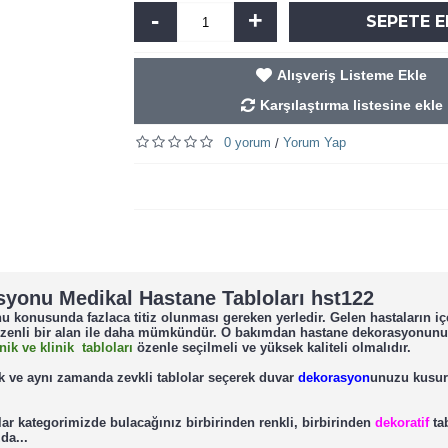
-
+
SEPETE E
Alışveriş Listeme Ekle
Karşılaştırma listesine ekle
0 yorum
Yorum Yap
/
asyonu Medikal Hastane Tabloları hst122
konusunda fazlaca titiz olunması gereken yerledir. Gelen hastaların iç
e özenli bir alan ile daha mümkündür. O bakımdan hastane dekorasyonun
inik ve klinik tabloları
özenle seçilmeli ve yüksek kaliteli olmalıdır.
ek ve aynı zamanda zevkli tablolar seçerek duvar
dekorasyon
unuzu kusur
lar kategorimizde bulacağınız birbirinden renkli, birbirinden
dekoratif
tab
da...