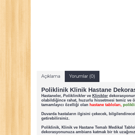
Açıklama
Yorumlar (0)
Poliklinik Klinik Hastane Dekor
Hastaneler
,
Poliklinikler
ve
Klinikler
dekorasyonunu 
olabildiğince rahat, huzurlu hissetmesi temiz v
tamamlayıcı özelliği olan
hastane tabloları,
polikl
Duvarda hastaların ilgisini çekecek, bilgilendirec
getirebilirsiniz.
Poliklinik, Klinik ve Hastane Temalı Medikal Tablo
dekorasyonunuza ambians katmak bir tık uzağınız