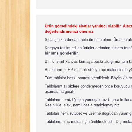
Ürün görselindeki ebatlar yanıltıcı olabilir. A
değerlendirmenizi öneririz.
Siparişiniz ardından tablo üretime alınır. Üretime a
Kargoya teslim edilen ürünler ardından sistem taraf
bir sms gönderilir.
Birinci sınıf kanvas kumaşa baskı aldığımız tüm t
Baskılarımız HP markalı stüdyo tipi makinelerde yü
Tüm tablolar baskı sonrası verniklenir. Böylelikle re
Tablolarımızı sizlere göndermeden önce koruyucu nay
aşamasına geçilir.
Tabloların temizliği için yumuşak toz fırçası kullan
Kesinlikle ıslak, nemli bezle temizlemeyiniz.
Tabloları nem, rutubet ve üzerine doğrudan vuran 
Tablolarımız iç mekan için üretilmektedir. Dış meka