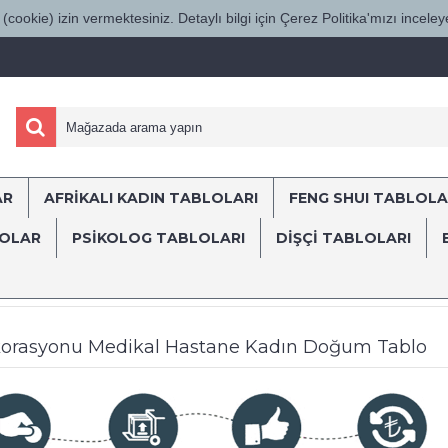
(cookie) izin vermektesiniz. Detaylı bilgi için Çerez Politika'mızı inceleye
AR
AFRİKALI KADIN TABLOLARI
FENG SHUI TABLOLA
ÜRKİYE'NİN HER YERİNE SÜRAT KARGO İL
LOLAR
PSİKOLOG TABLOLARI
DIŞÇI TABLOLARI
lar
Poliklinik, Klinik ve Hastane Dekorasyonu için Medikal Temalı Tabl
Dekorasyonu Medikal Hastane Kadın Doğum Tablo