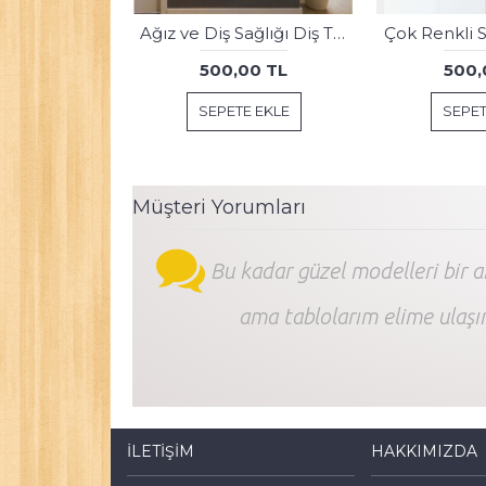
Pet Center Dekorasyon Veteriner Kliniği Tabloları kns-47
500,00 TL
500,
SEPETE EKLE
SEPET
Müşteri Yorumları
Bu kadar güzel modelleri bir 
ama tablolarım elime ulaşı
İLETIŞIM
HAKKIMIZDA