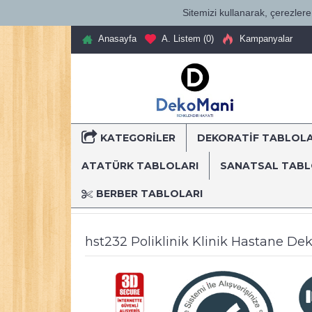
Sitemizi kullanarak, çerezlere 
Anasayfa
A. Listem (
0
)
Kampanyalar
KATEGORILER
DEKORATİF TABLOL
T
ATATÜRK TABLOLARI
SANATSAL TAB
BERBER TABLOLARI
Anasayfa
Dekoratif Kanvas Tablolar
Mesleki Tablo
hst232 Poliklinik Klinik Hastane 