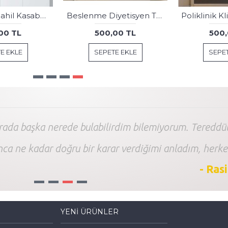
Ağız ve Diş Polikliniği, Dişçi Tabloları Dekoratif Diş, Dekoratif Dişçi, Dişçi Dekorasyonu dsc628
Hukuk Bürosu Tabloları, Adalet Tanrıçası Themis Gold hkk16
00 TL
500,00 TL
500,
E EKLE
SEPETE EKLE
SEPET
arada başka nerede bulabilirdim bilemiyorum. Tereddüt
nca ne kadar doğru bir karar verdiğimi anladım, herke
- Ras
1
2
3
4
YENI ÜRÜNLER