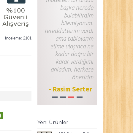
başka nerede
bulabilirdim
bilemiyorum.
Tereddütlerim vardı
ama tablolarım
İnceleme: 2101
elime ulaşınca ne
kadar doğru bir
karar verdiğimi
anladım, herkese
öneririm
- Rasim Serter
1
2
3
4
)
Yeni Ürünler