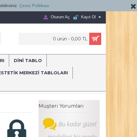
bilirsiniz.
Çerez Politikası
Oturum Aç
Kayıt Ol
0 ürün - 0,00 TL
RI
DİNİ TABLO
E...
ESTETIK MERKEZI TABLOLARI
olar
Dekomani
hst232 Poliklinik Klinik Hastane Dekorasyonu Medi
Müşteri Yorumları
Bu kadar güzel
modelleri bir arada