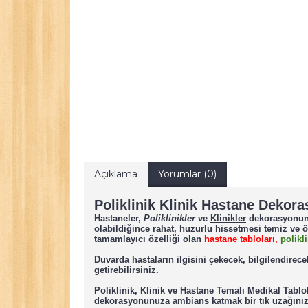
Açıklama
Yorumlar (0)
Poliklinik Klinik Hastane Dekor
Hastaneler
,
Poliklinikler
ve
Klinikler
dekorasyonunu 
olabildiğince rahat, huzurlu hissetmesi temiz v
tamamlayıcı özelliği olan
hastane tabloları,
polikl
Duvarda hastaların ilgisini çekecek, bilgilendirec
getirebilirsiniz.
Poliklinik, Klinik ve Hastane Temalı Medikal Tablo
dekorasyonunuza ambians katmak bir tık uzağınız