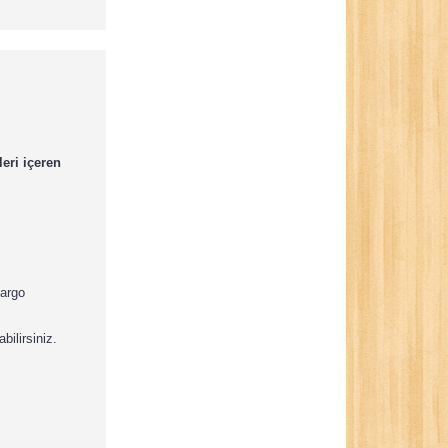
eri içeren
kargo
bilirsiniz.