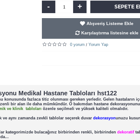
-
+
SEPETE E
Alışveriş Listeme Ekle
Karşılaştırma listesine ekle
0 yorum
Yorum Yap
/
asyonu Medikal Hastane Tabloları hst122
konusunda fazlaca titiz olunması gereken yerledir. Gelen hastaların iç
e özenli bir alan ile daha mümkündür. O bakımdan hastane dekorasyonun
inik ve klinik tabloları
özenle seçilmeli ve yüksek kaliteli olmalıdır.
ek ve aynı zamanda zevkli tablolar seçerek duvar
dekorasyon
unuzu kusur
lar kategorimizde bulacağınız birbirinden renkli, birbirinden
dekoratif
tab
da...