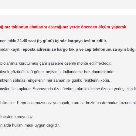
lacağınız tablonun ebatlarını asacağınız yerde önceden ölçüm yaparak
lınan tablo
24-48 saat (iş günü) içinde kargoya teslim edilir.
ından kayıtlı
eposta adresinize kargo takip ve cep telefonunuza aynı bilgil
ablolarımız kurutulmuş çam şaselere özenle monte edilmektedir.
ksek çözünürlüklü görsel arşivimiz kullanılarak hazırlanmaktadır.
nklerin solması engellenir, her zaman ilk günkü renklerini korur.
lon ile kaplanır. Sonrasında özel üretim kalın kolilerine özenle yerleştirilip 
abilirsiniz. Fırça bulamazsanız yumuşak, kuru bir bezle bastırmadan tozunu ala
güneşten koruyunuz.
nlarda kullanılması uygun değildir.