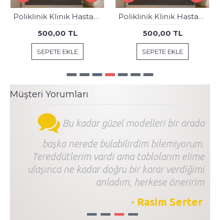
Poliklinik Klinik Hastane Dekorasyonu Medikal Hastane Tablosu hst180
Poliklinik Klinik Hastane Dekorasyonu Medikal Hastane Tabloları hst196
500,00 TL
500,00 TL
SEPETE EKLE
SEPETE EKLE
Müşteri Yorumları
Bu kadar güzel modelleri bir arada
başka nerede bulabilirdim bilemiyorum.
Tereddütlerim vardı ama tablolarım elime
ulaşınca ne kadar doğru bir karar verdiğimi
anladım, herkese öneririm
- Rasim Serter
1
2
3
4