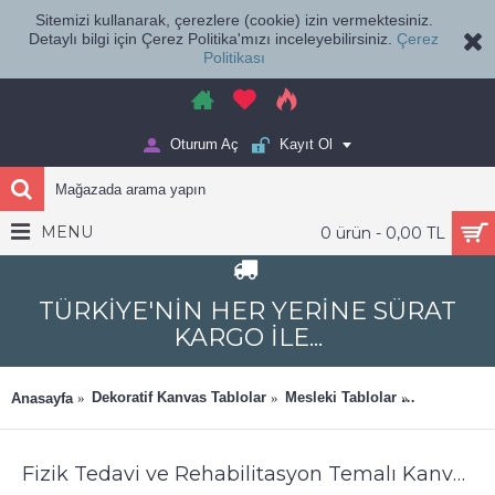
Sitemizi kullanarak, çerezlere (cookie) izin vermektesiniz.
Detaylı bilgi için Çerez Politika'mızı inceleyebilirsiniz.
Çerez
Politikası
Oturum Aç
Kayıt Ol
MENU
0 ürün - 0,00 TL
TÜRKİYE'NİN HER YERİNE SÜRAT
KARGO İLE...
Poliklinik,
Dekoratif Kanvas Tablolar
Mesleki Tablolar
Anasayfa
Tablolar
Fizik Tedavi ve Rehabilitasyon Temalı Kanvas Tablo ftv14