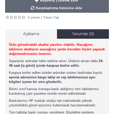
Alışveriş Listeme Ekle
Karşılaştırma listesine ekle
0 yorum
Yorum Yap
/
Açıklama
Yorumlar (0)
Ürün görselindeki ebatlar yanıltıcı olabilir. Alacağınız
tablonun ebatlarını asacağınız yerde önceden ölçüm yaparak
değerlendirmenizi öneririz.
Siparişiniz ardından tablo üretime alınır. Üretime alınan tablo
24-
48 saat (iş günü) içinde kargoya teslim edilir.
Kargoya teslim edilen ürünler ardından sistem tarafından kayıtlı
eposta adresinize kargo takip ve cep telefonunuza aynı
bilgileri içeren bir sms gönderilir.
Birinci sınıf kanvas kumaşa baskı aldığımız tüm tablolarımız
kurutulmuş çam şaselere özenle monte edilmektedir.
Baskılarımız HP markalı stüdyo tipi makinelerde yüksek
çözünürlüklü görsel arşivimiz kullanılarak hazırlanmaktadır.
Tüm tablolar baskı sonrası verniklenir. Böylelikle renklerin