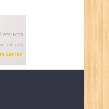
lerim vardı
se öneririm
im Serter