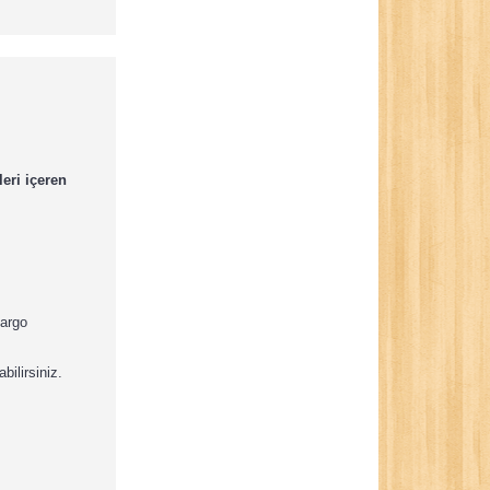
eri içeren
kargo
bilirsiniz.