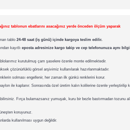
lacağınız tablonun ebatlarını asacağınız yerde önceden ölçüm yaparak
lınan tablo
24-48 saat (iş günü) içinde kargoya teslim edilir.
ından kayıtlı
eposta adresinize kargo takip ve cep telefonunuza aynı bilgil
ablolarımız kurutulmuş çam şaselere özenle monte edilmektedir.
ksek çözünürlüklü görsel arşivimiz kullanılarak hazırlanmaktadır.
nklerin solması engellenir, her zaman ilk günkü renklerini korur.
lon ile kaplanır. Sonrasında özel üretim kalın kolilerine özenle yerleştirilip 
abilirsiniz. Fırça bulamazsanız yumuşak, kuru bir bezle bastırmadan tozunu ala
güneşten koruyunuz.
nlarda kullanılması uygun değildir.