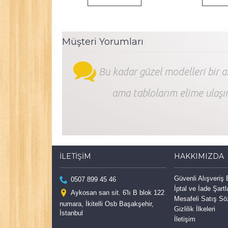
Müşteri Yorumları
Bu kadar güzel modelleri bir 
ama tablolarım elime ulaşı
İLETIŞIM
HAKKIMIZDA
Güvenli Alışveriş
0507 899 45 46
İptal ve İade Şartl
Aykosan san sit. 6'lı B blok 122
Mesafeli Satış S
numara, İkitelli Osb Başakşehir,
Gizlilik İlkeleri
İstanbul
İletişim