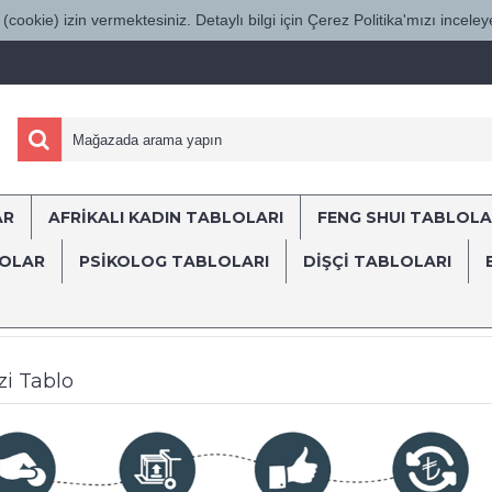
(cookie) izin vermektesiniz. Detaylı bilgi için Çerez Politika'mızı inceleye
AR
AFRİKALI KADIN TABLOLARI
FENG SHUI TABLOLA
ÜRKİYE'NİN HER YERİNE SÜRAT KARGO İL
LOLAR
PSİKOLOG TABLOLARI
DIŞÇI TABLOLARI
lar
Sağlık Estetik Merkezi Tabloları
Dekomani
est-98 Sağlık Estet
zi Tablo