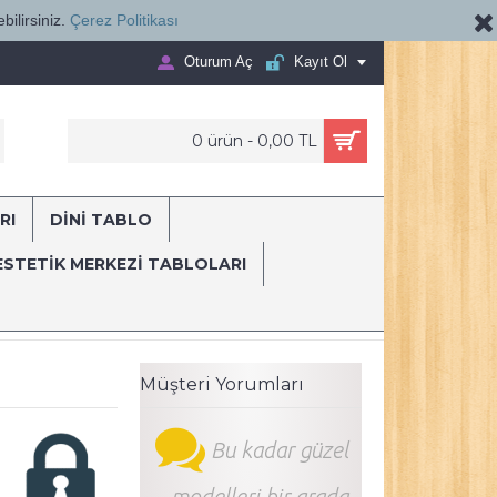
bilirsiniz.
Çerez Politikası
Oturum Aç
Kayıt Ol
0 ürün - 0,00 TL
RI
DİNİ TABLO
E...
ESTETIK MERKEZI TABLOLARI
ik Güzellik Merkezi Tablo
Müşteri Yorumları
Bu kadar güzel
modelleri bir arada