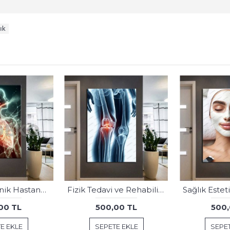
ık
Ağız ve Diş Sağlığı Diş Tablosu Diş Hastanesi Dekorasyon Alp Dağları dsc526
Ağız ve Diş Sağlığı Diş Tablosu Diş Hastanesi Dekorasyon Londra Big Ben dsc543
00 TL
500,00 TL
500,
E EKLE
SEPETE EKLE
SEPET