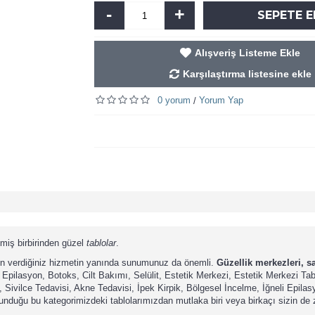
-
+
SEPETE E
Alışveriş Listeme Ekle
Karşılaştırma listesine ekle
0 yorum
Yorum Yap
/
lmiş birbirinden güzel
tablolar
.
için verdiğiniz hizmetin yanında sunumunuz da önemli.
Güzellik merkezleri, sa
 Epilasyon, Botoks, Cilt Bakımı, Selülit, Estetik Merkezi, Estetik Merkezi Tabl
Sivilce Tedavisi, Akne Tedavisi, İpek Kirpik, Bölgesel İncelme, İğneli Epilas
unduğu bu kategorimizdeki tablolarımızdan mutlaka biri veya birkaçı sizin de 