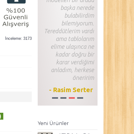
başka nerede
bulabilirdim
bilemiyorum.
Tereddütlerim vardı
ama tablolarım
İnceleme: 3173
elime ulaşınca ne
kadar doğru bir
karar verdiğimi
anladım, herkese
öneririm
- Rasim Serter
1
2
3
4
)
Yeni Ürünler