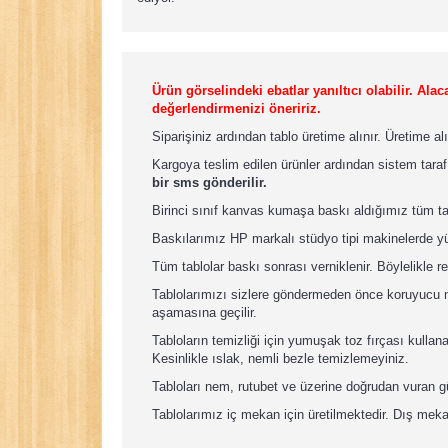
Ürün görselindeki ebatlar yanıltıcı olabilir. A
değerlendirmenizi öneririz.
Siparişiniz ardından tablo üretime alınır. Üretime a
Kargoya teslim edilen ürünler ardından sistem taraf
bir sms gönderilir.
Birinci sınıf kanvas kumaşa baskı aldığımız tüm t
Baskılarımız HP markalı stüdyo tipi makinelerde yü
Tüm tablolar baskı sonrası verniklenir. Böylelikle re
Tablolarımızı sizlere göndermeden önce koruyucu nay
aşamasına geçilir.
Tabloların temizliği için yumuşak toz fırçası kullan
Kesinlikle ıslak, nemli bezle temizlemeyiniz.
Tabloları nem, rutubet ve üzerine doğrudan vuran 
Tablolarımız iç mekan için üretilmektedir. Dış meka