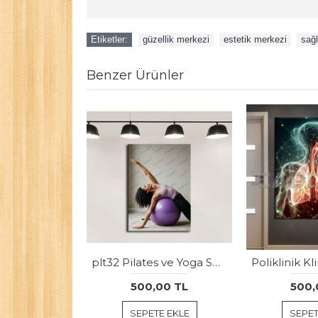
Etiketler:
güzellik merkezi
,
estetik merkezi
,
sağl
Benzer Ürünler
Poliklinik Klinik Hastane Dekorasyonu Medikal Hastane Tablosu hst178
Göz Hastanesi, Göz Sağlığı Merkezi Tabloları goz-42
00 TL
500,00 TL
500,
E EKLE
SEPETE EKLE
SEPET