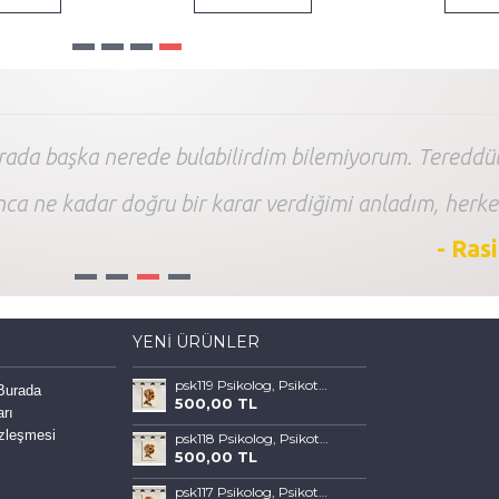
arada başka nerede bulabilirdim bilemiyorum. Tereddüt
nca ne kadar doğru bir karar verdiğimi anladım, herke
- Ras
1
2
3
4
YENI ÜRÜNLER
psk119 Psikolog, Psikoterapi ve Psikiyatri Merkezi, Terapi Odası Tablosu Sanatla Terapi
 Burada
500,00 TL
arı
özleşmesi
psk118 Psikolog, Psikoterapi ve Psikiyatri Merkezi, Terapi Odası Tablosu Sanatla Terapi
500,00 TL
psk117 Psikolog, Psikoterapi ve Psikiyatri Merkezi, Terapi Odası Tablosu Sanatla Terapi