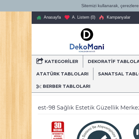
Sitemizi kullanarak, çerezlere 
Anasayfa
A. Listem (
0
)
Kampanyalar
KATEGORILER
DEKORATİF TABLOL
T
ATATÜRK TABLOLARI
SANATSAL TAB
BERBER TABLOLARI
Anasayfa
Dekoratif Kanvas Tablolar
Mesleki Tablo
est-98 Sağlık Estetik Güzellik Merke