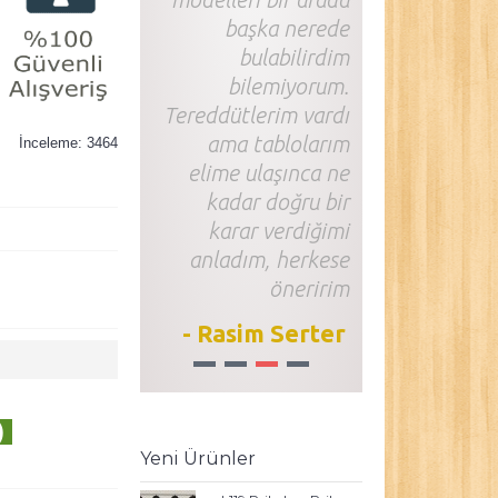
başka nerede
bulabilirdim
bilemiyorum.
Tereddütlerim vardı
ama tablolarım
İnceleme: 3464
elime ulaşınca ne
kadar doğru bir
karar verdiğimi
anladım, herkese
öneririm
- Rasim Serter
1
2
3
4
)
Yeni Ürünler