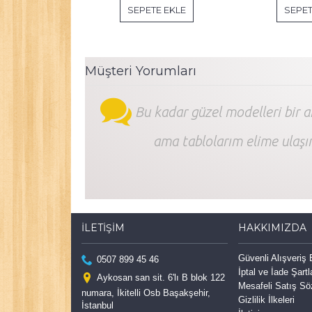
SEPETE EKLE
SEPET
Müşteri Yorumları
Bu kadar güzel modelleri bir 
ama tablolarım elime ulaşı
İLETIŞIM
HAKKIMIZDA
Güvenli Alışveriş
0507 899 45 46
İptal ve İade Şartl
Aykosan san sit. 6'lı B blok 122
Mesafeli Satış S
numara, İkitelli Osb Başakşehir,
Gizlilik İlkeleri
İstanbul