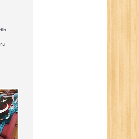
ilip
unu