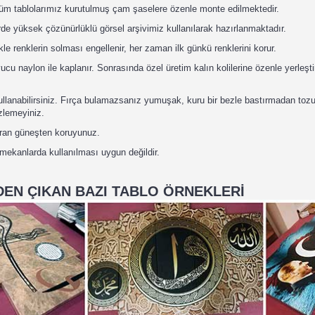
tüm tablolarımız kurutulmuş çam şaselere özenle monte edilmektedir.
de yüksek çözünürlüklü görsel arşivimiz kullanılarak hazırlanmaktadır.
kle renklerin solması engellenir, her zaman ilk günkü renklerini korur.
u naylon ile kaplanır. Sonrasında özel üretim kalın kolilerine özenle yerleştir
 kullanabilirsiniz. Fırça bulamazsanız yumuşak, kuru bir bezle bastırmadan toz
izlemeyiniz.
uran güneşten koruyunuz.
 mekanlarda kullanılması uygun değildir.
EN ÇIKAN BAZI TABLO ÖRNEKLERİ