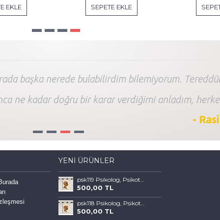
E EKLE
SEPETE EKLE
SEPET
arada başka nerede bulabilirdim bilemiyorum. Tereddüt
nca ne kadar doğru bir karar verdiğimi anladım, herke
- Ras
1
2
3
4
YENI ÜRÜNLER
psk119 Psikolog, Psikoterapi ve Psikiyatri Merkezi, Terapi Odası Tablosu Sanatla Terapi
 Burada
500,00 TL
arı
özleşmesi
psk118 Psikolog, Psikoterapi ve Psikiyatri Merkezi, Terapi Odası Tablosu Sanatla Terapi
500,00 TL