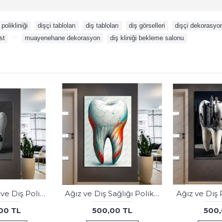
 polikliniği
,
dişçi tabloları
,
diş tabloları
,
diş görselleri
,
dişçi dekorasyo
st
,
,
muayenehane dekorasyon
,
diş kliniği bekleme salonu
dsc650 Ağız ve Diş Polikliniği, Dişçi Tabloları, Diş Hekimi, Gülen Yüzler Tablo
Ağız ve Diş Polikliniği, Dişçi Tabloları Dekoratif Diş, Dekoratif Dişçi, Dişçi Dekorasyonu dsc297
00 TL
500,00 TL
500,