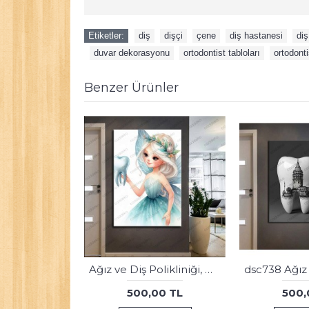
Etiketler:
diş
,
dişçi
,
çene
,
diş hastanesi
,
diş
,
duvar dekorasyonu
,
ortodontist tabloları
,
ortodonti
Benzer Ürünler
Ağız ve Diş Sağlığı Polikliniği Tabloları Dekoratif Diş, Dekoratif Dişçi, Dişçi Dekorasyonu dsc579
500,00 TL
500,