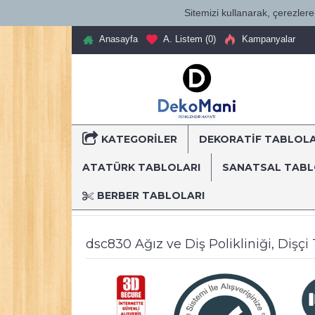
Sitemizi kullanarak, çerezlere 
Anasayfa
A. Listem (
0
)
Kampanyalar
KATEGORILER
DEKORATİF TABLOL
T
ATATÜRK TABLOLARI
SANATSAL TAB
BERBER TABLOLARI
Anasayfa
Dekoratif Kanvas Tablolar
Mesleki Tablo
dsc830 Ağız ve Diş Polikliniği, Dişçi