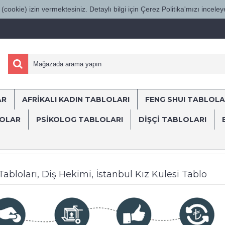
(cookie) izin vermektesiniz. Detaylı bilgi için Çerez Politika'mızı inceleye
AR
AFRİKALI KADIN TABLOLARI
FENG SHUI TABLOLA
ÜRKİYE'NİN HER YERİNE SÜRAT KARGO İL
LOLAR
PSİKOLOG TABLOLARI
DIŞÇI TABLOLARI
lar
Ağız ve Diş Sağlığı Polikliniği ve Diş Hastanesi Tabloları
Dekom
 Tabloları, Diş Hekimi, İstanbul Kız Kulesi Tablo