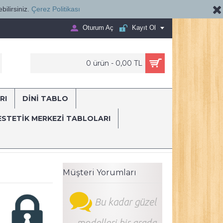
bilirsiniz.
Çerez Politikası
Oturum Aç
Kayıt Ol
0 ürün - 0,00 TL
RI
DİNİ TABLO
E...
ESTETIK MERKEZI TABLOLARI
ani
dsc830 Ağız ve Diş Polikliniği, Dişçi Tabloları, Diş Hekimi, İstanbu
Müşteri Yorumları
Bu kadar güzel
modelleri bir arada