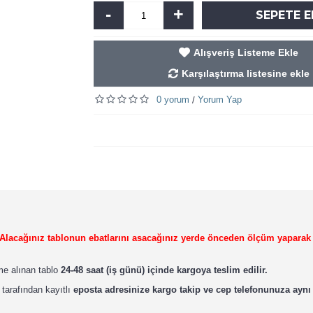
-
+
SEPETE E
Alışveriş Listeme Ekle
Karşılaştırma listesine ekle
0 yorum
Yorum Yap
/
r. Alacağınız tablonun ebatlarını asacağınız yerde önceden ölçüm yaparak
ime alınan tablo
24-48 saat (iş günü) içinde kargoya teslim edilir.
 tarafından kayıtlı
eposta adresinize kargo takip ve cep telefonunuza aynı