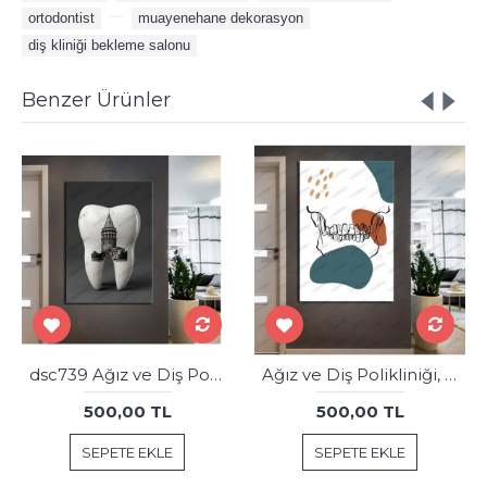
ortodontist
,
,
muayenehane dekorasyon
,
diş kliniği bekleme salonu
Benzer Ürünler
dsc739 Ağız ve Diş Polikliniği, Dişçi Tabloları, Diş Hekimi, İstanbul Galata Kulesi Gravür Tablo
Ağız ve Diş Polikliniği, Dişçi Tabloları Dekoratif Diş, Dekoratif Dişçi, Dişçi Dekorasyonu dsc206
500,00 TL
500,00 TL
SEPETE EKLE
SEPETE EKLE