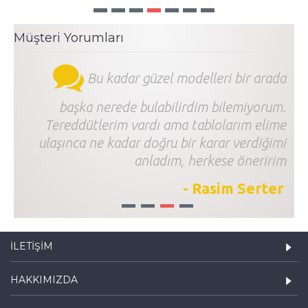
Müşteri Yorumları
Bu kadar güzel modelleri bir arada
başka nerede bulabilirdim bilemiyorum.
Tereddütlerim vardı ama tablolarım elime
ulaşınca ne kadar doğru bir karar verdiğimi
anladım, herkese öneririm
- Rasim Serter
1
2
3
4
İLETIŞIM
HAKKIMIZDA