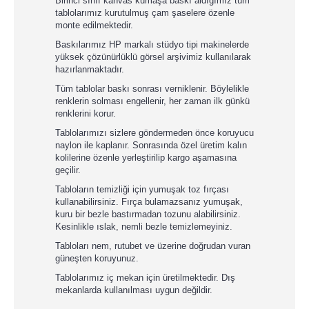
Birinci sınıf kanvas kumaşa baskı aldığımız tüm
tablolarımız kurutulmuş çam şaselere özenle
monte edilmektedir.
Baskılarımız HP markalı stüdyo tipi makinelerde
yüksek çözünürlüklü görsel arşivimiz kullanılarak
hazırlanmaktadır.
Tüm tablolar baskı sonrası verniklenir. Böylelikle
renklerin solması engellenir, her zaman ilk günkü
renklerini korur.
Tablolarımızı sizlere göndermeden önce koruyucu
naylon ile kaplanır. Sonrasında özel üretim kalın
kolilerine özenle yerleştirilip kargo aşamasına
geçilir.
Tabloların temizliği için yumuşak toz fırçası
kullanabilirsiniz. Fırça bulamazsanız yumuşak,
kuru bir bezle bastırmadan tozunu alabilirsiniz.
Kesinlikle ıslak, nemli bezle temizlemeyiniz.
Tabloları nem, rutubet ve üzerine doğrudan vuran
güneşten koruyunuz.
Tablolarımız iç mekan için üretilmektedir. Dış
mekanlarda kullanılması uygun değildir.