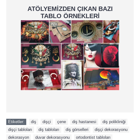
ATÖLYEMİZDEN ÇIKAN BAZI
TABLO ÖRNEKLERİ
Etiketler:
diş
,
dişçi
,
çene
,
diş hastanesi
,
diş polikliniği
,
dişçi tabloları
,
diş tabloları
,
diş görselleri
,
dişçi dekorasyonu
,
dekorasyon
,
duvar dekorasyonu
,
ortodontist tabloları
,