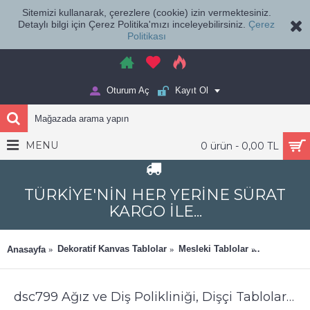
Sitemizi kullanarak, çerezlere (cookie) izin vermektesiniz.
Detaylı bilgi için Çerez Politika'mızı inceleyebilirsiniz.
Çerez
Politikası
Oturum Aç
Kayıt Ol
MENU
0 ürün - 0,00 TL
TÜRKİYE'NİN HER YERİNE SÜRAT
KARGO İLE...
Dekoratif Kanvas Tablolar
Mesleki Tablolar
Ağız ve Diş
Anasayfa
dsc799 Ağız ve Diş Polikliniği, Dişçi Tabloları, Diş Hekimi, Diş Perisi Tablo