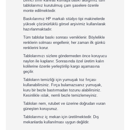
Birinci sınıf kanvas kumaşa baskı aldığımız tüm
tablolarımız kurutulmuş çam şaselere özenle
monte edilmektedir.
Baskılarımız HP markalı stüdyo tipi makinelerde
yüksek çözünürlüklü görsel arşivimiz kullanılarak
hazırlanmaktadır.
Tüm tablolar baskı sonrası verniklenir. Böylelikle
renklerin solması engellenir, her zaman ilk günkü
renklerini korur.
Tablolarımızı sizlere göndermeden önce koruyucu
naylon ile kaplanır. Sonrasında özel üretim kalın
kolilerine özenle yerleştirilip kargo aşamasına
geçilir.
Tabloların temizliği için yumuşak toz fırçası
kullanabilirsiniz. Fırça bulamazsanız yumuşak,
kuru bir bezle bastırmadan tozunu alabilirsiniz.
Kesinlikle ıslak, nemli bezle temizlemeyiniz.
Tabloları nem, rutubet ve üzerine doğrudan vuran
güneşten koruyunuz.
Tablolarımız iç mekan için üretilmektedir. Dış
mekanlarda kullanılması uygun değildir.