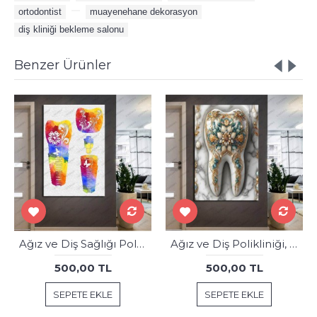
ortodontist
,
,
muayenehane dekorasyon
,
diş kliniği bekleme salonu
Benzer Ürünler
Ağız ve Diş Sağlığı Polikliniği Tabloları Dekoratif Diş, Dekoratif Dişçi, Dişçi Dekorasyonu dsc-124
Ağız ve Diş Polikliniği, Dişçi Tabloları Dekoratif Diş, Dekoratif Dişçi, Dişçi Dekorasyonu dsc417
500,00 TL
500,00 TL
SEPETE EKLE
SEPETE EKLE