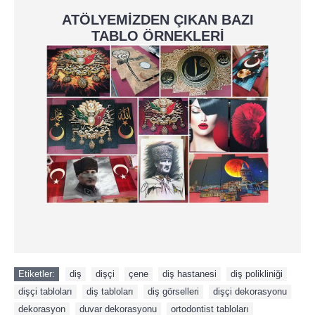
ATÖLYEMİZDEN ÇIKAN BAZI
TABLO ÖRNEKLERİ
Etiketler:
diş
,
dişçi
,
çene
,
diş hastanesi
,
diş polikliniği
,
dişçi tabloları
,
diş tabloları
,
diş görselleri
,
dişçi dekorasyonu
,
dekorasyon
,
duvar dekorasyonu
,
ortodontist tabloları
,