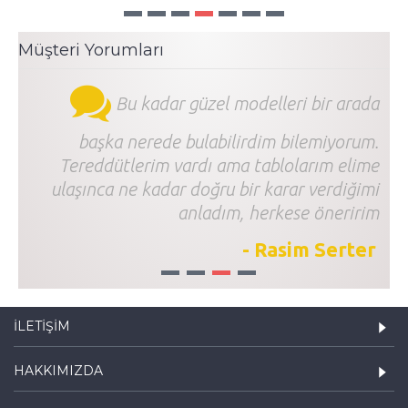
Müşteri Yorumları
Bu kadar güzel modelleri bir arada
başka nerede bulabilirdim bilemiyorum.
Tereddütlerim vardı ama tablolarım elime
ulaşınca ne kadar doğru bir karar verdiğimi
anladım, herkese öneririm
- Rasim Serter
1
2
3
4
İLETIŞIM
HAKKIMIZDA