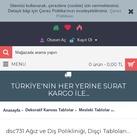
Sitemizi kullanarak, çerezlere (cookie) izin vermektesiniz.
Detaylı bilgi için Çerez Politika'mızı inceleyebilirsiniz.
Çerez
Politikası
Oturum Aç
Kayıt Ol
MENU
0 ürün - 0,00 TL
TÜRKİYE'NİN HER YERİNE SÜRAT
KARGO İLE...
Dekoratif Kanvas Tablolar
Mesleki Tablolar
Ağız ve Diş
Anasayfa
dsc731 Ağız ve Diş Polikliniği, Dişçi Tabloları, Diş Hekimi, İstanbul Kız Kulesi Gravür Tablo