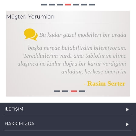
Müşteri Yorumları
Bu kadar güzel modelleri bir arada
başka nerede bulabilirdim bilemiyorum.
Tereddütlerim vardı ama tablolarım elime
ulaşınca ne kadar doğru bir karar verdiğimi
anladım, herkese öneririm
- Rasim Serter
1
2
3
4
İLETIŞIM
HAKKIMIZDA