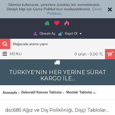
Sitemizi kullanarak, çerezlere (cookie) izin vermektesiniz.
Detaylı bilgi için Çerez Politika'mızı inceleyebilirsiniz.
Çerez
Politikası
Oturum Aç
Kayıt Ol
MENU
0 ürün - 0,00 TL
TÜRKİYE'NİN HER YERİNE SÜRAT
KARGO İLE...
Dekoratif Kanvas Tablolar
Mesleki Tablolar
Ağız ve Diş
Anasayfa
dsc685 Ağız ve Diş Polikliniği, Dişçi Tabloları, Diş Hekimi, Neon Renkler Tablo