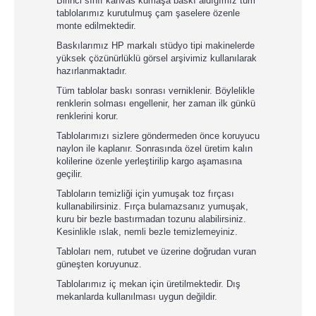
Birinci sınıf kanvas kumaşa baskı aldığımız tüm
tablolarımız kurutulmuş çam şaselere özenle
monte edilmektedir.
Baskılarımız HP markalı stüdyo tipi makinelerde
yüksek çözünürlüklü görsel arşivimiz kullanılarak
hazırlanmaktadır.
Tüm tablolar baskı sonrası verniklenir. Böylelikle
renklerin solması engellenir, her zaman ilk günkü
renklerini korur.
Tablolarımızı sizlere göndermeden önce koruyucu
naylon ile kaplanır. Sonrasında özel üretim kalın
kolilerine özenle yerleştirilip kargo aşamasına
geçilir.
Tabloların temizliği için yumuşak toz fırçası
kullanabilirsiniz. Fırça bulamazsanız yumuşak,
kuru bir bezle bastırmadan tozunu alabilirsiniz.
Kesinlikle ıslak, nemli bezle temizlemeyiniz.
Tabloları nem, rutubet ve üzerine doğrudan vuran
güneşten koruyunuz.
Tablolarımız iç mekan için üretilmektedir. Dış
mekanlarda kullanılması uygun değildir.