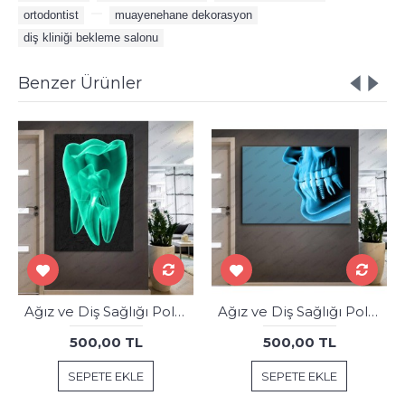
ortodontist
,
,
muayenehane dekorasyon
,
diş kliniği bekleme salonu
Benzer Ürünler
Ağız ve Diş Sağlığı Polikliniği Tabloları Dekoratif Diş, Dekoratif Dişçi, Dişçi Dekorasyonu dsc-130
Ağız ve Diş Sağlığı Polikliniği Tabloları Dekoratif Diş, Dekoratif Dişçi, Dişçi Dekorasyonu dsc-28R
500,00 TL
500,00 TL
SEPETE EKLE
SEPETE EKLE