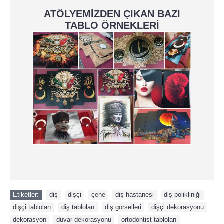
ATÖLYEMİZDEN ÇIKAN BAZI
TABLO ÖRNEKLERİ
Etiketler:
diş
,
dişçi
,
çene
,
diş hastanesi
,
diş polikliniği
,
dişçi tabloları
,
diş tabloları
,
diş görselleri
,
dişçi dekorasyonu
,
dekorasyon
,
duvar dekorasyonu
,
ortodontist tabloları
,