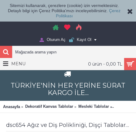
Sitemizi kullanarak, çerezlere (cookie) izin vermektesiniz.
Detaylı bilgi için Çerez Politika'mızı inceleyebilirsiniz.
Çerez
Politikası
Oturum Aç
Kayıt Ol
MENU
0 ürün - 0,00 TL
TÜRKİYE'NİN HER YERİNE SÜRAT
KARGO İLE...
Dekoratif Kanvas Tablolar
Mesleki Tablolar
Ağız ve Diş
Anasayfa
dsc654 Ağız ve Diş Polikliniği, Dişçi Tabloları, Diş Hekimi, Tablo