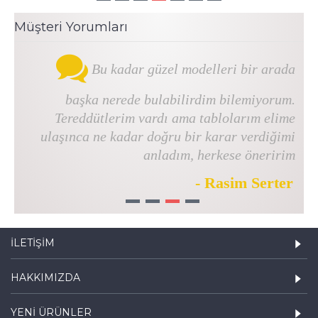
Müşteri Yorumları
Bu kadar güzel modelleri bir arada
başka nerede bulabilirdim bilemiyorum.
Tereddütlerim vardı ama tablolarım elime
ulaşınca ne kadar doğru bir karar verdiğimi
anladım, herkese öneririm
- Rasim Serter
1
2
3
4
İLETIŞIM
HAKKIMIZDA
YENI ÜRÜNLER