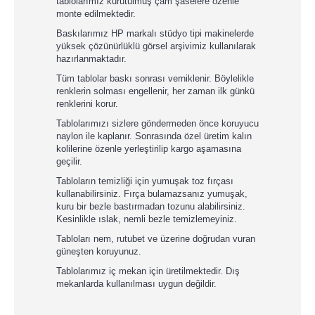
tablolarımız kurutulmuş çam şaselere özenle
monte edilmektedir.
Baskılarımız HP markalı stüdyo tipi makinelerde
yüksek çözünürlüklü görsel arşivimiz kullanılarak
hazırlanmaktadır.
Tüm tablolar baskı sonrası verniklenir. Böylelikle
renklerin solması engellenir, her zaman ilk günkü
renklerini korur.
Tablolarımızı sizlere göndermeden önce koruyucu
naylon ile kaplanır. Sonrasında özel üretim kalın
kolilerine özenle yerleştirilip kargo aşamasına
geçilir.
Tabloların temizliği için yumuşak toz fırçası
kullanabilirsiniz. Fırça bulamazsanız yumuşak,
kuru bir bezle bastırmadan tozunu alabilirsiniz.
Kesinlikle ıslak, nemli bezle temizlemeyiniz.
Tabloları nem, rutubet ve üzerine doğrudan vuran
güneşten koruyunuz.
Tablolarımız iç mekan için üretilmektedir. Dış
mekanlarda kullanılması uygun değildir.