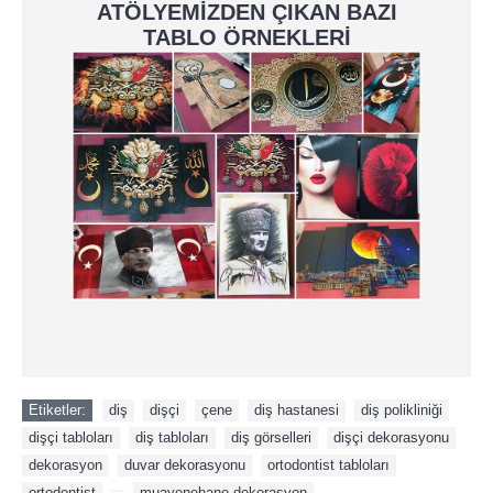
ATÖLYEMİZDEN ÇIKAN BAZI
TABLO ÖRNEKLERİ
Etiketler:
diş
,
dişçi
,
çene
,
diş hastanesi
,
diş polikliniği
,
dişçi tabloları
,
diş tabloları
,
diş görselleri
,
dişçi dekorasyonu
,
dekorasyon
,
duvar dekorasyonu
,
ortodontist tabloları
,
ortodontist
,
,
muayenehane dekorasyon
,