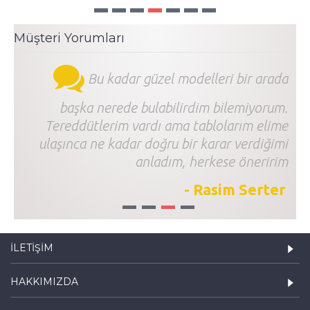
Müşteri Yorumları
Bu kadar güzel modelleri bir arada
başka nerede bulabilirdim bilemiyorum.
Tereddütlerim vardı ama tablolarım elime
ulaşınca ne kadar doğru bir karar verdiğimi
anladım, herkese öneririm
- Rasim Serter
1
2
3
4
İLETIŞIM
HAKKIMIZDA