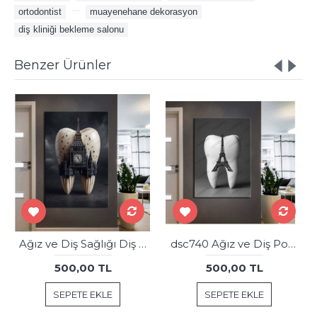
ortodontist
,
,
muayenehane dekorasyon
,
diş kliniği bekleme salonu
Benzer Ürünler
Ağız ve Diş Sağlığı Diş Tablosu Diş Hastanesi Dekorasyon Londra Big Ben dsc544
dsc740 Ağız ve Diş Polikliniği, Dişçi Tabloları, Diş Hekimi, Eyfel Kulesi Gravür Tablo
500,00 TL
500,00 TL
SEPETE EKLE
SEPETE EKLE