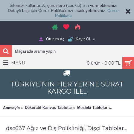
Sitemizi kullanarak, çerezlere (cookie) izin vermektesiniz.
Detaylı bilgi için Çerez Politika'mızı inceleyebilirsiniz.
Çerez
Politikası
Oturum Aç
Kayıt Ol
MENU
0 ürün - 0,00 TL
TÜRKİYE'NİN HER YERİNE SÜRAT
KARGO İLE...
Dekoratif Kanvas Tablolar
Mesleki Tablolar
Ağız ve Diş
Anasayfa
dsc637 Ağız ve Diş Polikliniği, Dişçi Tabloları, Diş Hekimi, Çene Tablo