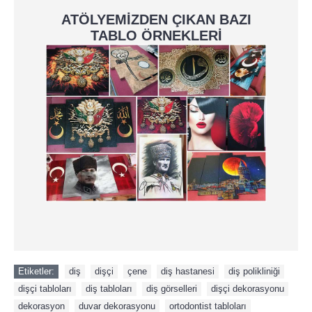
ATÖLYEMİZDEN ÇIKAN BAZI
TABLO ÖRNEKLERİ
Etiketler:
diş
,
dişçi
,
çene
,
diş hastanesi
,
diş polikliniği
,
dişçi tabloları
,
diş tabloları
,
diş görselleri
,
dişçi dekorasyonu
,
dekorasyon
,
duvar dekorasyonu
,
ortodontist tabloları
,