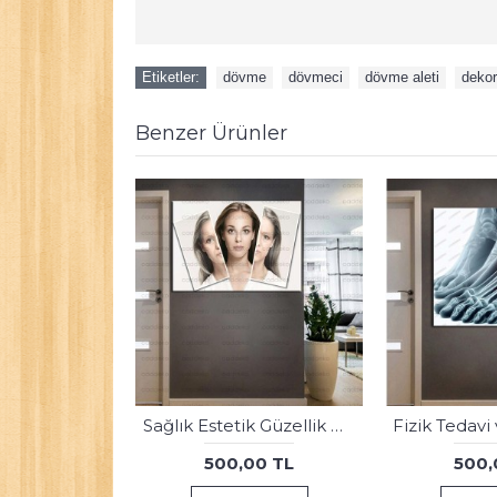
Etiketler:
dövme
,
dövmeci
,
dövme aleti
,
deko
Benzer Ürünler
Psikolog, Psikoterapi ve Psikiyatri Merkezi, Terapi Odası Tablolar 2psk89-87
1.000,00 TL
500,