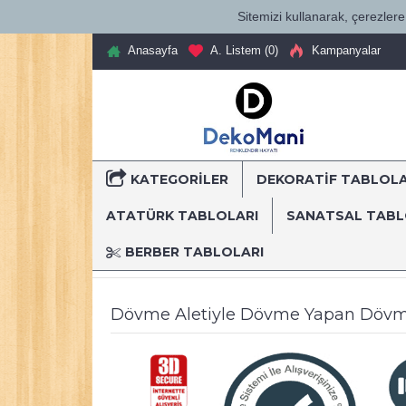
Sitemizi kullanarak, çerezlere 
Anasayfa
A. Listem (
0
)
Kampanyalar
KATEGORILER
DEKORATİF TABLOL
T
ATATÜRK TABLOLARI
SANATSAL TAB
BERBER TABLOLARI
Anasayfa
Dekoratif Kanvas Tablolar
Mesleki Tablo
Dövme Aletiyle Dövme Yapan Dövm