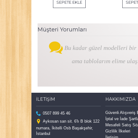
SEPETE EKLE
SEPET
Müşteri Yorumları
Bu kadar güzel modelleri bir
ama tablolarım elime ulaş
İLETIŞIM
HAKKIMIZDA
Güvenli Alışveriş
0507 899 45 46
İptal ve İade Şartl
Aykosan san sit. 6'lı B blok 122
Mesafeli Satış S
numara, İkitelli Osb Başakşehir,
Gizlilik İlkeleri
İstanbul
İletişim