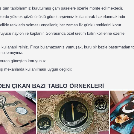
z tüm tablolarımız kurutulmuş çam şaselere özenle monte edilmektedir.
lerde yüksek çözünürlüklü görsel arşivimiz kullanılarak hazırlanmaktadır.
elikle renklerin solması engellenir, her zaman ilk günkü renklerini korur.
yucu naylon ile kaplanır. Sonrasında özel üretim kalın kolilerine özenle
sı kullanabilirsiniz. Fırça bulamazsanız yumuşak, kuru bir bezle bastırmadan 
temizlemeyiniz.
n vuran güneşten koruyunuz.
Dış mekanlarda kullanılması uygun değildir.
EN ÇIKAN BAZI TABLO ÖRNEKLERİ