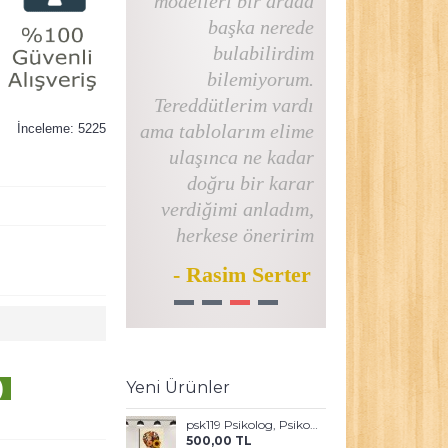
modelleri bir arada
başka nerede
bulabilirdim
bilemiyorum.
Tereddütlerim vardı
ama tablolarım elime
İnceleme: 5225
ulaşınca ne kadar
doğru bir karar
verdiğimi anladım,
herkese öneririm
- Rasim Serter
1
2
3
4
)
Yeni Ürünler
psk119 Psikolog, Psikoterapi ve Psikiyatri Merkezi, Terapi Odası Tablosu Sanatla Terapi
500,00 TL