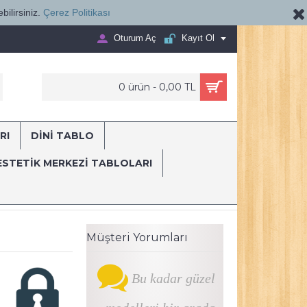
bilirsiniz.
Çerez Politikası
Oturum Aç
Kayıt Ol
0 ürün - 0,00 TL
RI
DİNİ TABLO
E...
ESTETIK MERKEZI TABLOLARI
e Yapan Dövmeci Dekorasyon Tablosu dvm3
Müşteri Yorumları
Bu kadar güzel