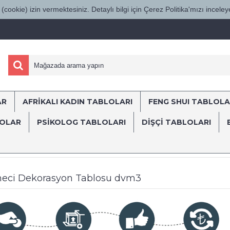
(cookie) izin vermektesiniz. Detaylı bilgi için Çerez Politika'mızı inceleye
AR
AFRİKALI KADIN TABLOLARI
FENG SHUI TABLOLA
ÜRKİYE'NİN HER YERİNE SÜRAT KARGO İL
LOLAR
PSİKOLOG TABLOLARI
DIŞÇI TABLOLARI
lar
Dövmeci ve Dövme Tabloları
Dekomani
Dövme Aletiyle Dövm
eci Dekorasyon Tablosu dvm3