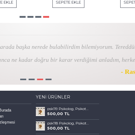
E EKLE
SEPETE EKLE
SEPET
 arada başka nerede bulabilirdim bilemiyorum. Tereddü
ınca ne kadar doğru bir karar verdiğimi anladım, herk
- Ra
1
2
3
4
YENI ÜRÜNLER
psk119 Psikolog, Psikoterapi ve Psikiyatri Merkezi, Terapi Odası Tablosu Sanatla Terapi
 Burada
500,00 TL
arı
özleşmesi
psk118 Psikolog, Psikoterapi ve Psikiyatri Merkezi, Terapi Odası Tablosu Sanatla Terapi
500,00 TL