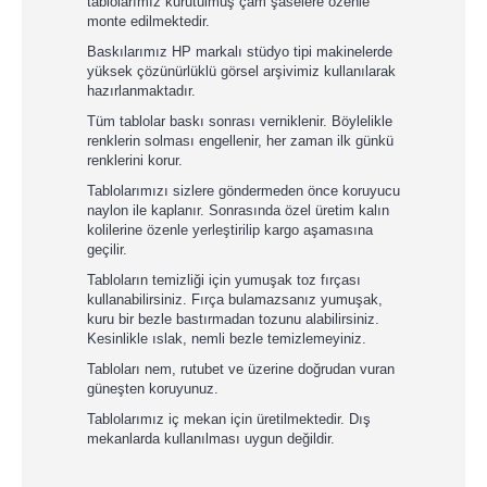
tablolarımız kurutulmuş çam şaselere özenle
monte edilmektedir.
Baskılarımız HP markalı stüdyo tipi makinelerde
yüksek çözünürlüklü görsel arşivimiz kullanılarak
hazırlanmaktadır.
Tüm tablolar baskı sonrası verniklenir. Böylelikle
renklerin solması engellenir, her zaman ilk günkü
renklerini korur.
Tablolarımızı sizlere göndermeden önce koruyucu
naylon ile kaplanır. Sonrasında özel üretim kalın
kolilerine özenle yerleştirilip kargo aşamasına
geçilir.
Tabloların temizliği için yumuşak toz fırçası
kullanabilirsiniz. Fırça bulamazsanız yumuşak,
kuru bir bezle bastırmadan tozunu alabilirsiniz.
Kesinlikle ıslak, nemli bezle temizlemeyiniz.
Tabloları nem, rutubet ve üzerine doğrudan vuran
güneşten koruyunuz.
Tablolarımız iç mekan için üretilmektedir. Dış
mekanlarda kullanılması uygun değildir.