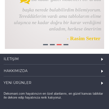
başka nerede bulabilirdim bilemiyorum.
Tereddütlerim vardı ama tablolarım elime
ulaşınca ne kadar doğru bir karar verdiğimi
anladım, herkese öneririm
- Rasim Serter
1
2
3
4
İLETIŞIM
HAKKIMIZDA
YENI ÜRÜNLER
Dekomani.com hayatınızın en özel alanlarını, en güzel kanvas tablolar
ile dekore edip hayatınıza renk katıyoruz.
haber