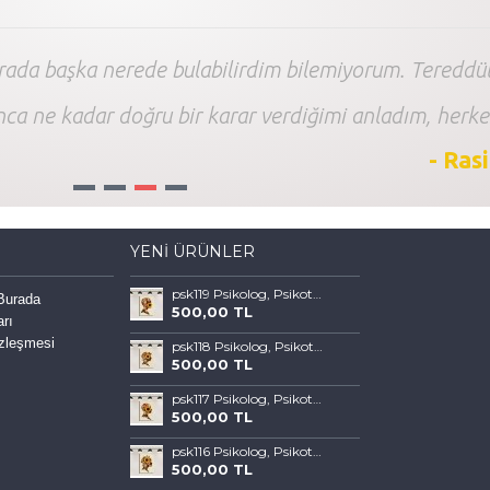
arada başka nerede bulabilirdim bilemiyorum. Tereddüt
nca ne kadar doğru bir karar verdiğimi anladım, herke
- Ras
1
2
3
4
YENI ÜRÜNLER
psk119 Psikolog, Psikoterapi ve Psikiyatri Merkezi, Terapi Odası Tablosu Sanatla Terapi
 Burada
500,00 TL
arı
özleşmesi
psk118 Psikolog, Psikoterapi ve Psikiyatri Merkezi, Terapi Odası Tablosu Sanatla Terapi
500,00 TL
psk117 Psikolog, Psikoterapi ve Psikiyatri Merkezi, Terapi Odası Tablosu Sanatla Terapi
500,00 TL
psk116 Psikolog, Psikoterapi ve Psikiyatri Merkezi, Terapi Odası Tablosu Sanatla Terapi
500,00 TL