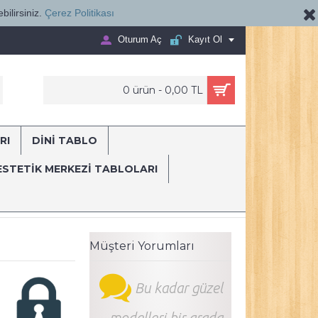
bilirsiniz.
Çerez Politikası
Oturum Aç
Kayıt Ol
0 ürün - 0,00 TL
RI
DİNİ TABLO
E...
ESTETIK MERKEZI TABLOLARI
Müşteri Yorumları
Bu kadar güzel
modelleri bir arada