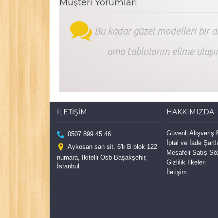
Müşteri Yorumları
Bu kadar güzel modelleri bir 
ama tablolarım elime ulaşı
İLETIŞIM
HAKKIMIZDA
Güvenli Alışveriş
0507 899 45 46
İptal ve İade Şartl
Aykosan san sit. 6'lı B blok 122
Mesafeli Satış S
numara, İkitelli Osb Başakşehir,
Gizlilik İlkeleri
İstanbul
İletişim