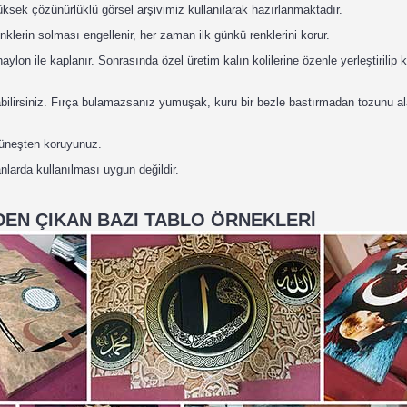
ksek çözünürlüklü görsel arşivimiz kullanılarak hazırlanmaktadır.
nklerin solması engellenir, her zaman ilk günkü renklerini korur.
lon ile kaplanır. Sonrasında özel üretim kalın kolilerine özenle yerleştirilip 
abilirsiniz. Fırça bulamazsanız yumuşak, kuru bir bezle bastırmadan tozunu ala
güneşten koruyunuz.
nlarda kullanılması uygun değildir.
EN ÇIKAN BAZI TABLO ÖRNEKLERİ