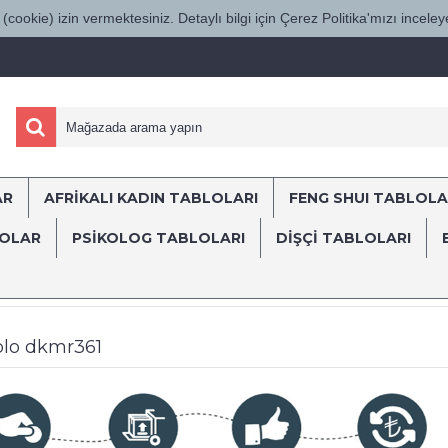
(cookie) izin vermektesiniz. Detaylı bilgi için Çerez Politika'mızı inceleye
AR
AFRİKALI KADIN TABLOLARI
FENG SHUI TABLOLA
ÜRKİYE'NİN HER YERİNE SÜRAT KARGO İL
LOLAR
PSİKOLOG TABLOLARI
DIŞÇI TABLOLARI
lolar
Dekomani
Cennetten Düşen Melek Kanvas Tablo dkmr361
blo dkmr361