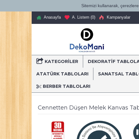
Sitemizi kullanarak, çerezlere 
Anasayfa
A. Listem (
0
)
Kampanyalar
KATEGORILER
DEKORATİF TABLOL
T
ATATÜRK TABLOLARI
SANATSAL TAB
BERBER TABLOLARI
Anasayfa
Dekoratif Kanvas Tablolar
Dekoratif Tab
Cennetten Düşen Melek Kanvas Ta