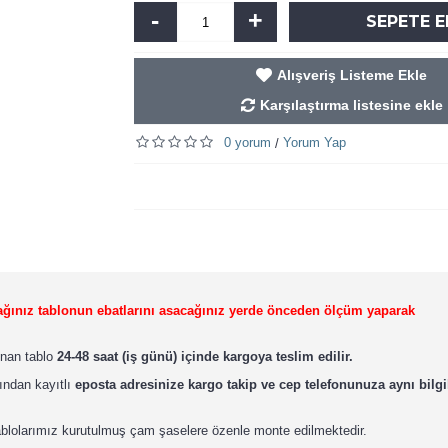
-
+
SEPETE E
Alışveriş Listeme Ekle
Karşılaştırma listesine ekle
0 yorum
Yorum Yap
/
lacağınız tablonun ebatlarını asacağınız yerde önceden ölçüm yaparak
lınan tablo
24-48 saat (iş günü) içinde kargoya teslim edilir.
ından kayıtlı
eposta adresinize kargo takip ve cep telefonunuza aynı bilgil
ablolarımız kurutulmuş çam şaselere özenle monte edilmektedir.