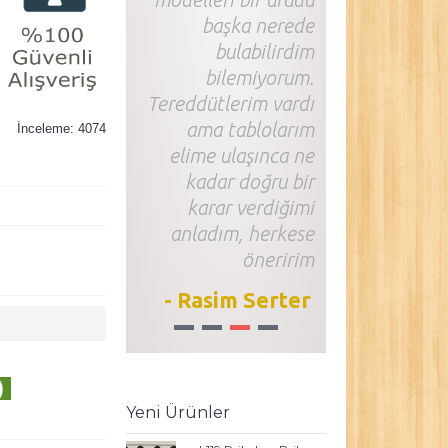
başka nerede
bulabilirdim
bilemiyorum.
Tereddütlerim vardı
ama tablolarım
İnceleme: 4074
elime ulaşınca ne
kadar doğru bir
karar verdiğimi
anladım, herkese
öneririm
- Rasim Serter
1
2
3
4
)
Yeni Ürünler