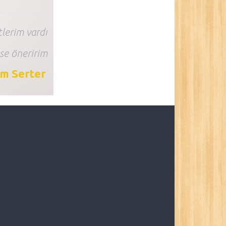
lerim vardı
se öneririm
im Serter