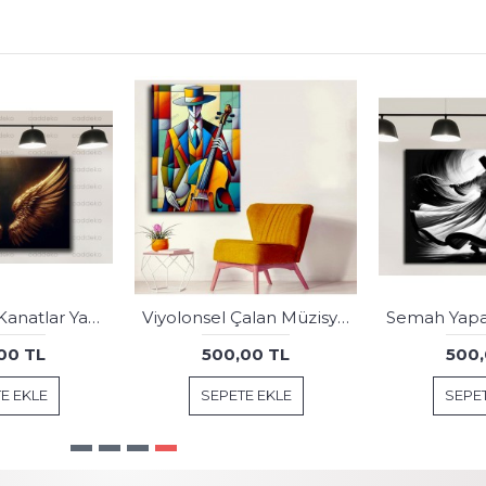
dkmr610 Dekoratif Çok Renkli Şehir Temalı Tablo
Taş Görünümlü Şapkalı Kadın Dekoratif Kanvas Tablo dkmr412
00 TL
500,00 TL
500,
E EKLE
SEPETE EKLE
SEPET