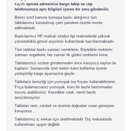
kayıtlı
eposta adresinize kargo takip ve cep
telefonunuza aynı bilgileri içeren bir sms gönderilir.
Birinci sınıf kanvas kumaşa baskı aldığımız tüm
tablolarımız kurutulmuş çam şaselere özenle monte
edilmektedir.
Baskılarımız HP markalı stüdyo tipi makinelerde yüksek
çözünürlüklü görsel arşivimiz kullanılarak hazırlanmaktadır.
Tüm tablolar baskı sonrası verniklenir. Böylelikle renklerin
solması engellenir, her zaman ilk günkü renklerini korur.
Tablolarımızı sizlere göndermeden önce koruyucu naylon ile
kaplanır. Sonrasında özel üretim kalın kolilerine özenle
yerleştirilip kargo aşamasına geçilir.
Tabloların temizliği için yumuşak toz fırçası kullanabilirsiniz.
Fırça bulamazsanız yumuşak, kuru bir bezle bastırmadan
tozunu alabilirsiniz. Kesinlikle ıslak, nemli bezle
temizlemeyiniz.
Tabloları nem, rutubet ve üzerine doğrudan vuran güneşten
koruyunuz.
Tablolarımız iç mekan için üretilmektedir. Dış mekanlarda
kullanılması uygun değildir.