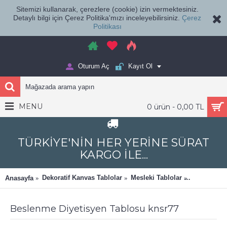
Sitemizi kullanarak, çerezlere (cookie) izin vermektesiniz.
Detaylı bilgi için Çerez Politika'mızı inceleyebilirsiniz.
Çerez
Politikası
Oturum Aç
Kayıt Ol
MENU
0 ürün - 0,00 TL
TÜRKİYE'NİN HER YERİNE SÜRAT
KARGO İLE...
Dekoratif Kanvas Tablolar
Mesleki Tablolar
Sağlıklı Be
Anasayfa
Beslenme Diyetisyen Tablosu knsr77