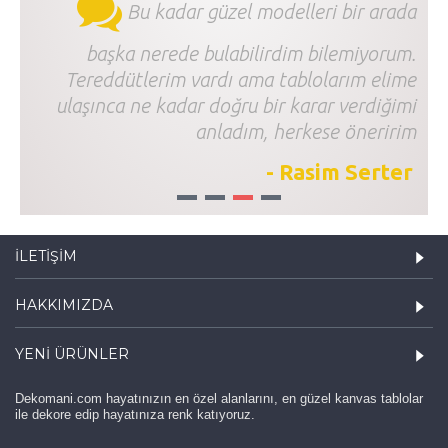
Bu kadar güzel modelleri bir arada
başka nerede bulabilirdim bilemiyorum.
Tereddütlerim vardı ama tablolarım elime
ulaşınca ne kadar doğru bir karar verdiğimi
anladım, herkese öneririm
- Rasim Serter
1
2
3
4
İLETIŞIM
HAKKIMIZDA
YENI ÜRÜNLER
Dekomani.com hayatınızın en özel alanlarını, en güzel kanvas tablolar
ile dekore edip hayatınıza renk katıyoruz.