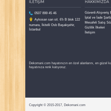
İLETIŞIM
HAKKIMIZDA
Güvenli Alışveriş
0507 899 45 46
İptal ve İade Şartl
Aykosan san sit. 6'lı B blok 122
Mesafeli Satış S
numara, İkitelli Osb Başakşehir,
Gizlilik İlkeleri
İstanbul
İletişim
Dekomani.com hayatınızın en özel alanlarını, en güzel ka
hayatınıza renk katıyoruz.
Copyright © 2015-2017, Dekomani.com