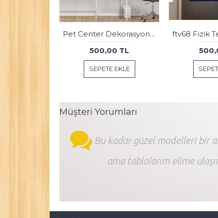
Adige Çerkez Bayrağı ve Kafkas Dans Figürleri Kanvas Tablo dkm134b
500,00 TL
500,
SEPETE EKLE
SEPET
Müşteri Yorumları
Bu kadar güzel modelleri bir 
ama tablolarım elime ulaşı