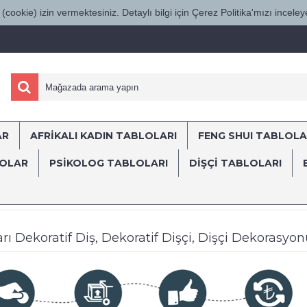
(cookie) izin vermektesiniz. Detaylı bilgi için Çerez Politika'mızı inceleye
AR
AFRİKALI KADIN TABLOLARI
FENG SHUI TABLOLA
ÜRKİYE'NİN HER YERİNE SÜRAT KARGO İL
LOLAR
PSİKOLOG TABLOLARI
DIŞÇI TABLOLARI
lar
Ağız ve Diş Sağlığı Polikliniği ve Diş Hastanesi Tabloları
Dekom
ları Dekoratif Diş, Dekoratif Dişçi, Dişçi Dekorasyo