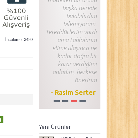
başka nerede
bulabilirdim
bilemiyorum.
Tereddütlerim vardı
ama tablolarım
İnceleme: 3480
elime ulaşınca ne
kadar doğru bir
karar verdiğimi
anladım, herkese
öneririm
- Rasim Serter
1
2
3
4
)
Yeni Ürünler