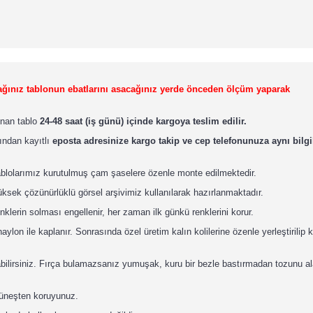
lacağınız tablonun ebatlarını asacağınız yerde önceden ölçüm yaparak
lınan tablo
24-48 saat (iş günü) içinde kargoya teslim edilir.
ından kayıtlı
eposta adresinize kargo takip ve cep telefonunuza aynı bilgil
ablolarımız kurutulmuş çam şaselere özenle monte edilmektedir.
ksek çözünürlüklü görsel arşivimiz kullanılarak hazırlanmaktadır.
nklerin solması engellenir, her zaman ilk günkü renklerini korur.
lon ile kaplanır. Sonrasında özel üretim kalın kolilerine özenle yerleştirilip 
abilirsiniz. Fırça bulamazsanız yumuşak, kuru bir bezle bastırmadan tozunu ala
güneşten koruyunuz.