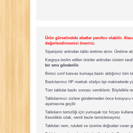
Ürün görselindeki ebatlar yanıltıcı olabilir. A
değerlendirmenizi öneririz.
Siparişiniz ardından tablo üretime alınır. Üretime a
Kargoya teslim edilen ürünler ardından sistem taraf
bir sms gönderilir.
Birinci sınıf kanvas kumaşa baskı aldığımız tüm t
Baskılarımız HP markalı stüdyo tipi makinelerde yü
Tüm tablolar baskı sonrası verniklenir. Böylelikle re
Tablolarımızı sizlere göndermeden önce koruyucu nay
aşamasına geçilir.
Tabloların temizliği için yumuşak toz fırçası kullan
Kesinlikle ıslak, nemli bezle temizlemeyiniz.
Tabloları nem, rutubet ve üzerine doğrudan vuran 