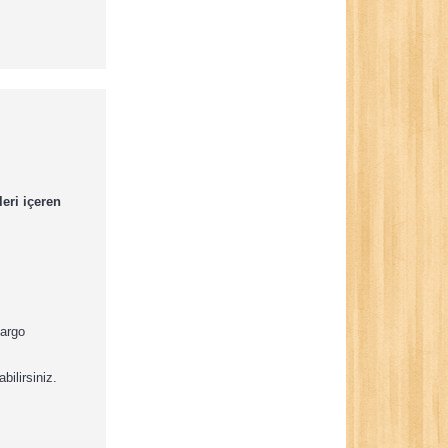
eri içeren
kargo
bilirsiniz.