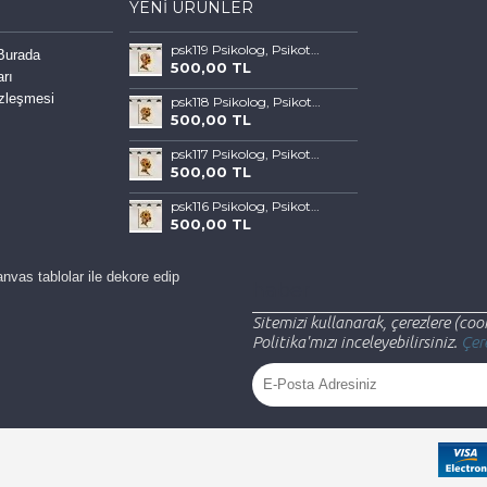
YENI ÜRÜNLER
psk119 Psikolog, Psikoterapi ve Psikiyatri Merkezi, Terapi Odası Tablosu Sanatla Terapi
 Burada
500,00 TL
arı
özleşmesi
psk118 Psikolog, Psikoterapi ve Psikiyatri Merkezi, Terapi Odası Tablosu Sanatla Terapi
500,00 TL
psk117 Psikolog, Psikoterapi ve Psikiyatri Merkezi, Terapi Odası Tablosu Sanatla Terapi
500,00 TL
psk116 Psikolog, Psikoterapi ve Psikiyatri Merkezi, Terapi Odası Tablosu Sanatla Terapi
500,00 TL
nvas tablolar ile dekore edip
haber
Sitemizi kullanarak, çerezlere (cook
Politika'mızı inceleyebilirsiniz.
Çere