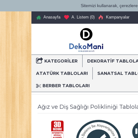
Sitemizi kullanarak, çerezlere 
Anasayfa
A. Listem (
0
)
Kampanyalar
KATEGORILER
DEKORATİF TABLOL
T
ATATÜRK TABLOLARI
SANATSAL TAB
BERBER TABLOLARI
Anasayfa
Dekoratif Kanvas Tablolar
Mesleki Tablo
Ağız ve Diş Sağlığı Polikliniği Tablo