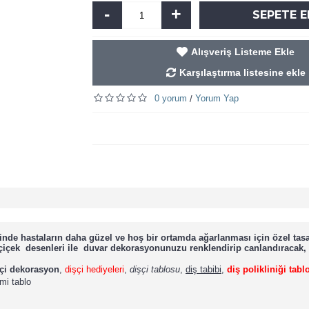
-
+
SEPETE E
Alışveriş Listeme Ekle
Karşılaştırma listesine ekle
0 yorum
Yorum Yap
/
erinde hastaların daha güzel ve hoş bir ortamda ağarlanması için özel ta
 çiçek desenleri ile duvar dekorasyonunuzu renklendirip canlandıracak, 
çi dekorasyon
,
dişçi hediyeleri
,
dişçi tablosu
,
diş tabibi
,
diş polikliniği tabl
imi tablo