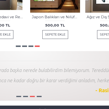
Ağız ve Diş Polikliniği, Dişçi Tabloları Dekoratif Diş, Dekoratif Dişçi, Dişçi Dekorasyonu dsc330
Beslenme Diyetisyen Tablosu knsr77
00 TL
500,00 TL
500,
E EKLE
SEPETE EKLE
SEPET
arada başka nerede bulabilirdim bilemiyorum. Tereddüt
nca ne kadar doğru bir karar verdiğimi anladım, herke
- Ras
1
2
3
4