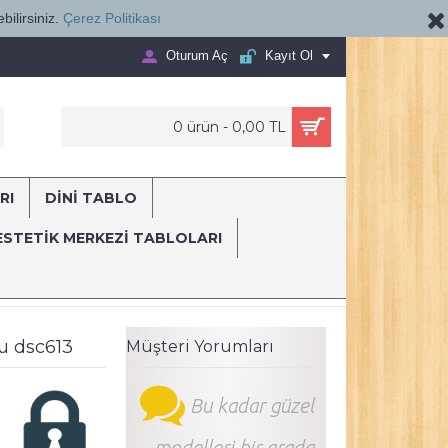
bilirsiniz.
Çerez Politikası
Oturum Aç
Kayıt Ol
0 ürün - 0,00 TL
RI
DİNİ TABLO
E...
ESTETIK MERKEZI TABLOLARI
ani
Ağız ve Diş Sağlığı Polikliniği Tabloları Dekoratif Diş, Dekoratif D
nu dsc613
Müşteri Yorumları
Bu kadar güzel
modelleri bir arada