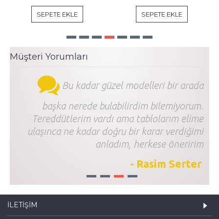
SEPETE EKLE
SEPETE EKLE
Müşteri Yorumları
Bu kadar güzel modelleri bir arada
başka nerede bulabilirdim bilemiyorum.
Tereddütlerim vardı ama tablolarım elime
ulaşınca ne kadar doğru bir karar verdiğimi
anladım, herkese öneririm
- Rasim Serter
1
2
3
4
İLETIŞIM