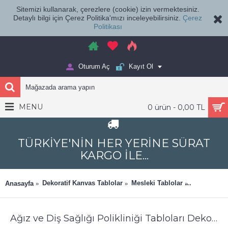
Sitemizi kullanarak, çerezlere (cookie) izin vermektesiniz.
Detaylı bilgi için Çerez Politika'mızı inceleyebilirsiniz.
Çerez
Politikası
Oturum Aç
Kayıt Ol
MENU
0 ürün - 0,00 TL
TÜRKİYE'NİN HER YERİNE SÜRAT
KARGO İLE...
Dekoratif Kanvas Tablolar
Mesleki Tablolar
Ağız ve Diş
Anasayfa
Ağız ve Diş Sağlığı Polikliniği Tabloları Dekoratif Diş, Dekoratif Dişçi, Dişçi Dekorasyonu dsc581