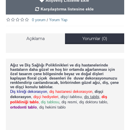
Alışveriş Listeme Ekle
Karşılaştırma listesine ekle
0 yorum
Yorum Yap
/
Açıklama
Yorumlar (0)
Ağız ve Diş Sağlığı Poliklinikleri ve diş hastanelerinde
hastaların daha güzel ve hoş bir ortamda ağarlanması için
özel tasarım çene bölgesinde beyaz ve doğal dişleri
kaplayan floral çiçek desenleri ile duvar dekorasyonunuzu
renklendirip canlandıracak, birbirinden güzel ağız, diş, çene
ve dişçi konulu tablolar.
Diş kliniği dekorasyon
,
diş hastanesi dekorasyon
,
dişçi
dekorasyon
,
dişçi hediyeleri
,
dişçi tablosu
,
diş tabibi
,
diş
polikliniği tablo
,
diş tablosu
, diş resmi, diş doktoru tablo,
ortodonti tablo
, diş hekimi tablo