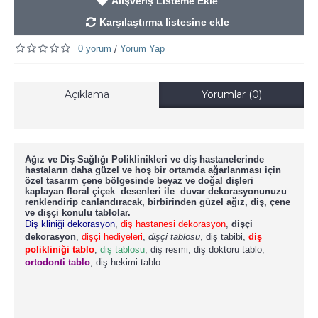
Alışveriş Listeme Ekle
Karşılaştırma listesine ekle
0 yorum
Yorum Yap
/
Açıklama
Yorumlar (0)
Ağız ve Diş Sağlığı Poliklinikleri ve diş hastanelerinde
hastaların daha güzel ve hoş bir ortamda ağarlanması için
özel tasarım çene bölgesinde beyaz ve doğal dişleri
kaplayan floral çiçek desenleri ile duvar dekorasyonunuzu
renklendirip canlandıracak, birbirinden güzel ağız, diş, çene
ve dişçi konulu tablolar.
Diş kliniği dekorasyon
,
diş hastanesi dekorasyon
,
dişçi
dekorasyon
,
dişçi hediyeleri
,
dişçi tablosu
,
diş tabibi
,
diş
polikliniği tablo
,
diş tablosu
, diş resmi, diş doktoru tablo,
ortodonti tablo
, diş hekimi tablo