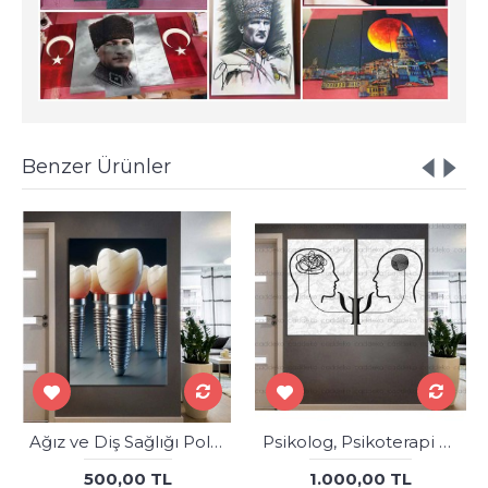
Benzer Ürünler
Ağız ve Diş Sağlığı Polikliniği Tabloları Dekoratif Diş, Dekoratif Dişçi, Dişçi Dekorasyonu dsc556
Psikolog, Psikoterapi ve Psikiyatri Merkezi, Terapi Odası Tabloları dkm-psk-k1-2-3
500,00 TL
1.000,00 TL