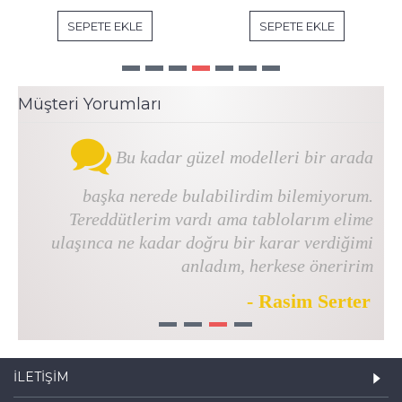
SEPETE EKLE
SEPETE EKLE
Müşteri Yorumları
Bu kadar güzel modelleri bir arada
başka nerede bulabilirdim bilemiyorum.
Tereddütlerim vardı ama tablolarım elime
ulaşınca ne kadar doğru bir karar verdiğimi
anladım, herkese öneririm
- Rasim Serter
1
2
3
4
İLETIŞIM