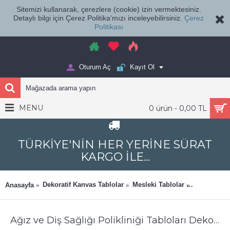
Sitemizi kullanarak, çerezlere (cookie) izin vermektesiniz.
Detaylı bilgi için Çerez Politika'mızı inceleyebilirsiniz.
Çerez
Politikası
Oturum Aç
Kayıt Ol
MENU
0 ürün - 0,00 TL
TÜRKİYE'NİN HER YERİNE SÜRAT
KARGO İLE...
Dekoratif Kanvas Tablolar
Mesleki Tablolar
Ağız ve Diş
Anasayfa
Ağız ve Diş Sağlığı Polikliniği Tabloları Dekoratif Diş, Dekoratif Dişçi, Dişçi Dekorasyonu dsc554