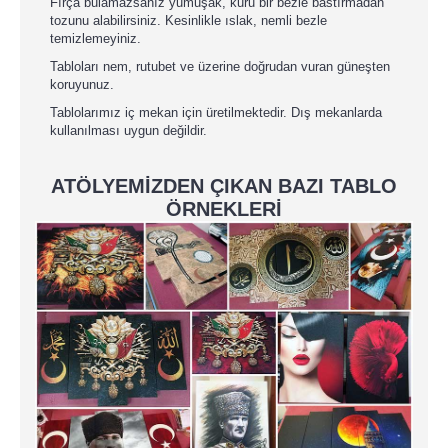
Fırça bulamazsanız yumuşak, kuru bir bezle bastırmadan
tozunu alabilirsiniz. Kesinlikle ıslak, nemli bezle
temizlemeyiniz.
Tabloları nem, rutubet ve üzerine doğrudan vuran güneşten
koruyunuz.
Tablolarımız iç mekan için üretilmektedir. Dış mekanlarda
kullanılması uygun değildir.
ATÖLYEMİZDEN ÇIKAN BAZI TABLO
ÖRNEKLERİ