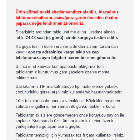
Ürün görselindeki ebatlar yanıltıcı olabilir. Alacağınız
tablonun ebatlarını asacağınız yerde önceden ölçüm
yaparak değerlendirmenizi öneririz.
Siparişiniz ardından tablo üretime alınır. Üretime alınan
tablo
24-48 saat (iş günü) içinde kargoya teslim edilir.
Kargoya teslim edilen ürünler ardından sistem tarafından
kayıtlı
eposta adresinize kargo takip ve cep
telefonunuza aynı bilgileri içeren bir sms gönderilir.
Birinci sınıf kanvas kumaşa baskı aldığımız tüm
tablolarımız kurutulmuş çam şaselere özenle monte
edilmektedir.
Baskılarımız HP markalı stüdyo tipi makinelerde yüksek
çözünürlüklü görsel arşivimiz kullanılarak hazırlanmaktadır.
Tüm tablolar baskı sonrası verniklenir. Böylelikle renklerin
solması engellenir, her zaman ilk günkü renklerini korur.
Tablolarımızı sizlere göndermeden önce koruyucu naylon ile
kaplanır. Sonrasında özel üretim kalın kolilerine özenle
yerleştirilip kargo aşamasına geçilir.
Tabloların temizliği için yumuşak toz fırçası kullanabilirsiniz.