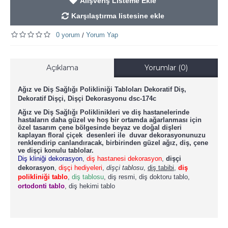
Alışveriş Listeme Ekle
Karşılaştırma listesine ekle
0 yorum
Yorum Yap
/
Açıklama
Yorumlar (0)
Ağız ve Diş Sağlığı Polikliniği Tabloları Dekoratif Diş,
Dekoratif Dişçi, Dişçi Dekorasyonu dsc-174c
Ağız ve Diş Sağlığı Poliklinikleri ve diş hastanelerinde
hastaların daha güzel ve hoş bir ortamda ağarlanması için
özel tasarım çene bölgesinde beyaz ve doğal dişleri
kaplayan floral çiçek desenleri ile duvar dekorasyonunuzu
renklendirip canlandıracak, birbirinden güzel ağız, diş, çene
ve dişçi konulu tablolar.
Diş kliniği dekorasyon
,
diş hastanesi dekorasyon
,
dişçi
dekorasyon
,
dişçi hediyeleri
,
dişçi tablosu
,
diş tabibi
,
diş
polikliniği tablo
,
diş tablosu
, diş resmi, diş doktoru tablo,
ortodonti tablo
, diş hekimi tablo