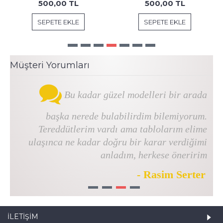
500,00 TL
500,00 TL
SEPETE EKLE
SEPETE EKLE
Müşteri Yorumları
Bu kadar güzel modelleri bir arada
başka nerede bulabilirdim bilemiyorum.
Tereddütlerim vardı ama tablolarım elime
ulaşınca ne kadar doğru bir karar verdiğimi
anladım, herkese öneririm
- Rasim Serter
1
2
3
4
İLETIŞIM