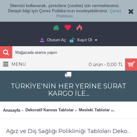
Sitemizi kullanarak, çerezlere (cookie) izin vermektesiniz.
Detaylı bilgi için Çerez Politika'mızı inceleyebilirsiniz.
Çerez
Politikası
Oturum Aç
Kayıt Ol
MENU
0 ürün - 0,00 TL
TÜRKİYE'NİN HER YERİNE SÜRAT
KARGO İLE...
Dekoratif Kanvas Tablolar
Mesleki Tablolar
Ağız ve Diş
Anasayfa
Ağız ve Diş Sağlığı Polikliniği Tabloları Dekoratif Diş, Dekoratif Dişçi, Dişçi Dekorasyonu dsc-174c