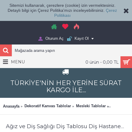
Sitemizi kullanarak, çerezlere (cookie) izin vermektesiniz.
Detaylı bilgi için Çerez Politika'mızı inceleyebilirsiniz.
Çerez
Politikası
Oturum Aç
Kayıt Ol
MENU
0 ürün - 0,00 TL
TÜRKİYE'NİN HER YERİNE SÜRAT
KARGO İLE...
Dekoratif Kanvas Tablolar
Mesleki Tablolar
Ağız ve Diş
Anasayfa
Ağız ve Diş Sağlığı Diş Tablosu Diş Hastanesi Dekorasyon Kolezyum dsc541