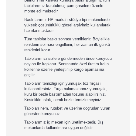
Birinci sınıf kanvas kumaşa baskı aldığımız tüm
tablolarımız kurutulmuş çam şaselere özenle
monte edilmektedir.
Baskılarımız HP markalı stüdyo tipi makinelerde
yüksek çözünürlüklü görsel arşivimiz kullanılarak
hazırlanmaktadır.
Tüm tablolar baskı sonrası verniklenir. Böylelikle
renklerin solması engellenir, her zaman ilk günkü
renklerini korur.
Tablolarımızı sizlere göndermeden önce koruyucu
naylon ile kaplanır. Sonrasında özel üretim kalın
kolilerine özenle yerleştirilip kargo aşamasına
geçilir.
Tabloların temizliği için yumuşak toz fırçası
kullanabilirsiniz. Fırça bulamazsanız yumuşak,
kuru bir bezle bastırmadan tozunu alabilirsiniz.
Kesinlikle ıslak, nemli bezle temizlemeyiniz.
Tabloları nem, rutubet ve üzerine doğrudan vuran
güneşten koruyunuz.
Tablolarımız iç mekan için üretilmektedir. Dış
mekanlarda kullanılması uygun değildir.