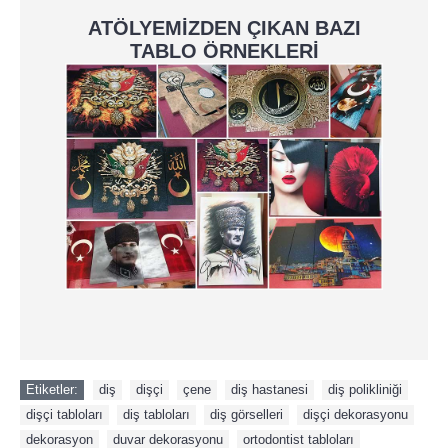
ATÖLYEMİZDEN ÇIKAN BAZI
TABLO ÖRNEKLERİ
Etiketler:
diş
,
dişçi
,
çene
,
diş hastanesi
,
diş polikliniği
,
dişçi tabloları
,
diş tabloları
,
diş görselleri
,
dişçi dekorasyonu
,
dekorasyon
,
duvar dekorasyonu
,
ortodontist tabloları
,