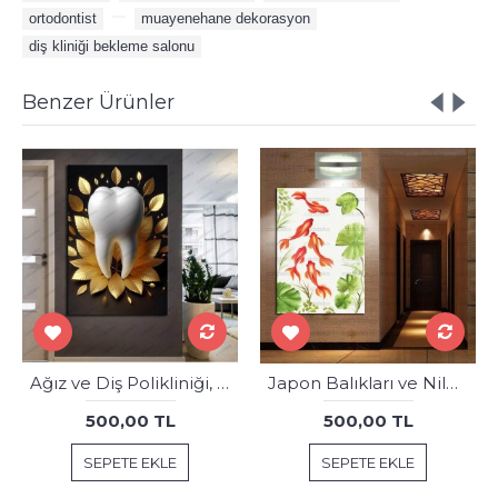
ortodontist
,
,
muayenehane dekorasyon
,
diş kliniği bekleme salonu
Benzer Ürünler
Ağız ve Diş Polikliniği, Dişçi Tabloları Dekoratif Diş, Dekoratif Dişçi, Dişçi Dekorasyonu dsc382
Japon Balıkları ve Nilüfer Yaprağı Shui Kanvas Tablo fngs5
500,00 TL
500,00 TL
SEPETE EKLE
SEPETE EKLE