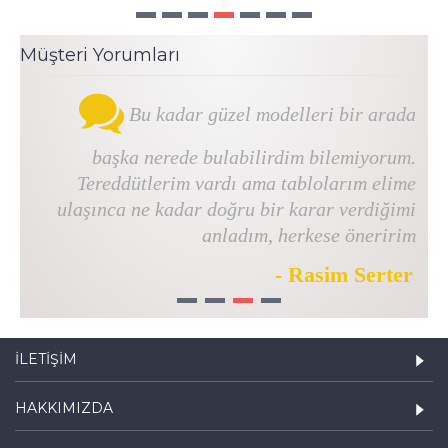
Müşteri Yorumları
Bu kadar güzel modelleri bir arada
başka nerede bulabilirdim bilemiyorum.
Tereddütlerim vardı ama tablolarım elime
ulaşınca ne kadar doğru bir karar verdiğimi
anladım, herkese öneririm
- Rasim Serter
1
2
3
4
İLETIŞIM
HAKKIMIZDA