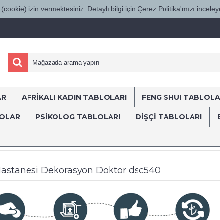
(cookie) izin vermektesiniz. Detaylı bilgi için Çerez Politika'mızı inceleye
AR
AFRİKALI KADIN TABLOLARI
FENG SHUI TABLOLA
ÜRKİYE'NİN HER YERİNE SÜRAT KARGO İL
LOLAR
PSİKOLOG TABLOLARI
DIŞÇI TABLOLARI
lar
Ağız ve Diş Sağlığı Polikliniği ve Diş Hastanesi Tabloları
Dekom
ş Hastanesi Dekorasyon Doktor dsc540