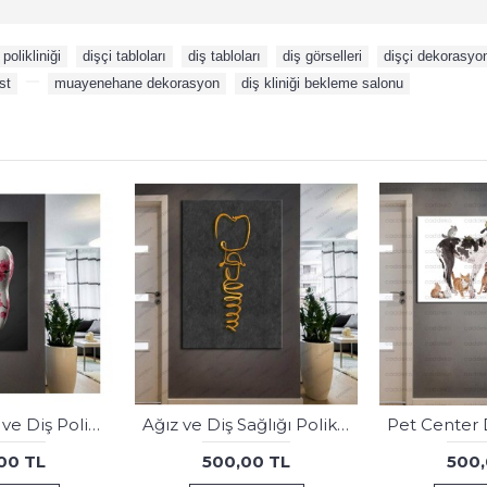
 polikliniği
,
dişçi tabloları
,
diş tabloları
,
diş görselleri
,
dişçi dekorasyo
st
,
,
muayenehane dekorasyon
,
diş kliniği bekleme salonu
Ağız ve Diş Polikliniği, Dişçi Tabloları Dekoratif Diş, Dekoratif Dişçi, Dişçi Dekorasyonu dsc196
Beyaz Mavi Çiçekler Gold 6 Dekoratif Kanvas Tablo dkmr454
00 TL
500,00 TL
500,