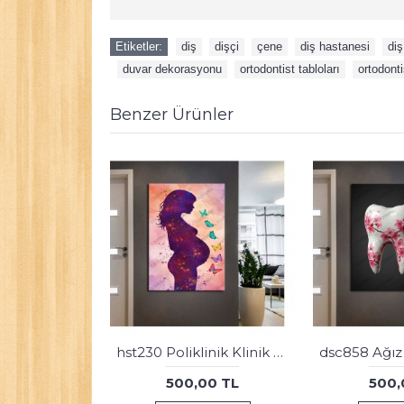
Etiketler:
diş
,
dişçi
,
çene
,
diş hastanesi
,
diş
,
duvar dekorasyonu
,
ortodontist tabloları
,
ortodonti
Benzer Ürünler
Veteriner Tabloları, Pet Center, Evcil Dostlarımız Kedi ve Köpek Tabloları vtr71
500,00 TL
500,