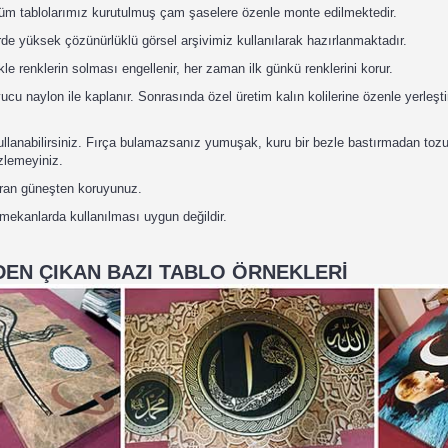
tüm tablolarımız kurutulmuş çam şaselere özenle monte edilmektedir.
de yüksek çözünürlüklü görsel arşivimiz kullanılarak hazırlanmaktadır.
kle renklerin solması engellenir, her zaman ilk günkü renklerini korur.
u naylon ile kaplanır. Sonrasında özel üretim kalın kolilerine özenle yerleştir
 kullanabilirsiniz. Fırça bulamazsanız yumuşak, kuru bir bezle bastırmadan toz
izlemeyiniz.
uran güneşten koruyunuz.
 mekanlarda kullanılması uygun değildir.
EN ÇIKAN BAZI TABLO ÖRNEKLERİ