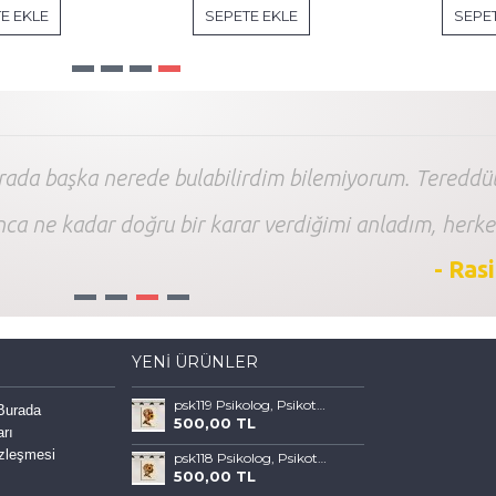
E EKLE
SEPETE EKLE
SEPET
arada başka nerede bulabilirdim bilemiyorum. Tereddüt
nca ne kadar doğru bir karar verdiğimi anladım, herke
- Ras
1
2
3
4
YENI ÜRÜNLER
psk119 Psikolog, Psikoterapi ve Psikiyatri Merkezi, Terapi Odası Tablosu Sanatla Terapi
 Burada
500,00 TL
arı
özleşmesi
psk118 Psikolog, Psikoterapi ve Psikiyatri Merkezi, Terapi Odası Tablosu Sanatla Terapi
500,00 TL