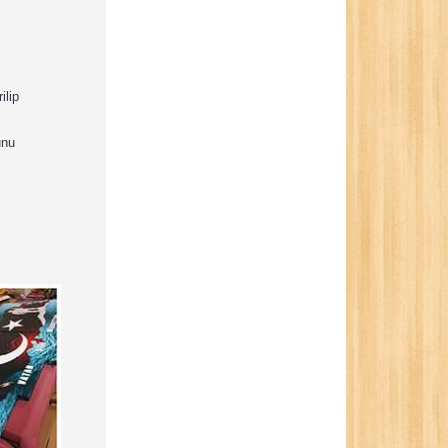
ilip
unu