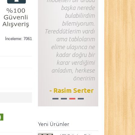
başka nerede
bulabilirdim
bilemiyorum.
Tereddütlerim vardı
ama tablolarım
İnceleme: 7061
elime ulaşınca ne
kadar doğru bir
karar verdiğimi
anladım, herkese
öneririm
- Rasim Serter
1
2
3
4
)
Yeni Ürünler