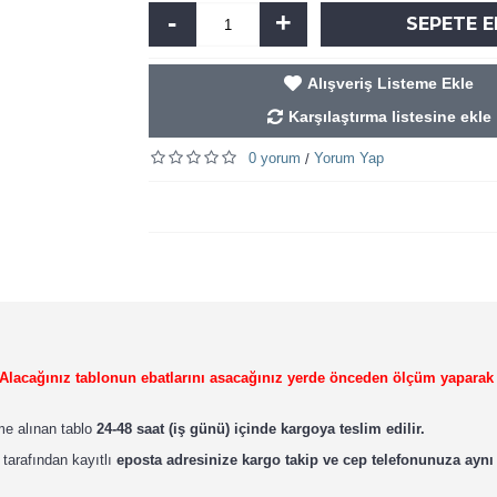
-
+
SEPETE E
Alışveriş Listeme Ekle
Karşılaştırma listesine ekle
0 yorum
Yorum Yap
/
r. Alacağınız tablonun ebatlarını asacağınız yerde önceden ölçüm yaparak
ime alınan tablo
24-48 saat (iş günü) içinde kargoya teslim edilir.
 tarafından kayıtlı
eposta adresinize kargo takip ve cep telefonunuza aynı