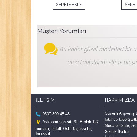
SEPETE EKLE
SEPET
Müşteri Yorumları
Bu kadar güzel modelleri bir 
ama tablolarım elime ulaşı
İLETIŞIM
HAKKIMIZDA
Güvenli Alışveriş
0507 899 45 46
İptal ve İade Şartl
Aykosan san sit. 6'lı B blok 122
Mesafeli Satış S
numara, İkitelli Osb Başakşehir,
Gizlilik İlkeleri
İstanbul