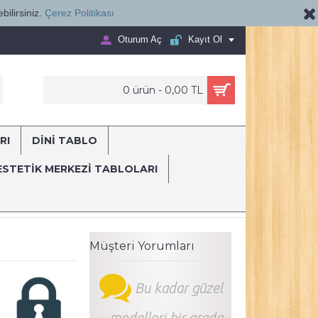
bilirsiniz.
Çerez Politikası
Oturum Aç
Kayıt Ol
0 ürün - 0,00 TL
RI
DİNİ TABLO
E...
ESTETIK MERKEZI TABLOLARI
ani
Ağız ve Diş Sağlığı Diş Tablosu Diş Hastanesi Dekorasyon Doktor 
Müşteri Yorumları
Bu kadar güzel
modelleri bir arada