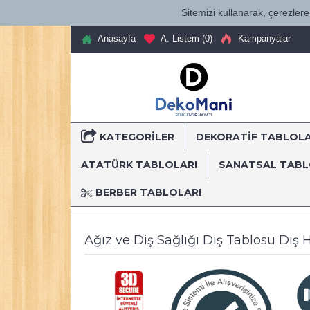
Sitemizi kullanarak, çerezlere 
Anasayfa
A. Listem (
0
)
Kampanyalar
KATEGORILER
DEKORATİF TABLOL
T
ATATÜRK TABLOLARI
SANATSAL TAB
BERBER TABLOLARI
Anasayfa
Dekoratif Kanvas Tablolar
Mesleki Tablo
Ağız ve Diş Sağlığı Diş Tablosu Di