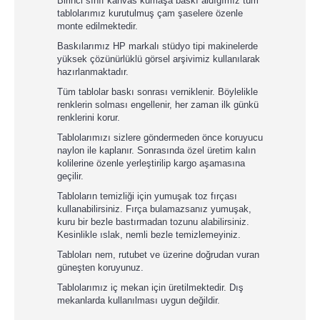
Birinci sınıf kanvas kumaşa baskı aldığımız tüm
tablolarımız kurutulmuş çam şaselere özenle
monte edilmektedir.
Baskılarımız HP markalı stüdyo tipi makinelerde
yüksek çözünürlüklü görsel arşivimiz kullanılarak
hazırlanmaktadır.
Tüm tablolar baskı sonrası verniklenir. Böylelikle
renklerin solması engellenir, her zaman ilk günkü
renklerini korur.
Tablolarımızı sizlere göndermeden önce koruyucu
naylon ile kaplanır. Sonrasında özel üretim kalın
kolilerine özenle yerleştirilip kargo aşamasına
geçilir.
Tabloların temizliği için yumuşak toz fırçası
kullanabilirsiniz. Fırça bulamazsanız yumuşak,
kuru bir bezle bastırmadan tozunu alabilirsiniz.
Kesinlikle ıslak, nemli bezle temizlemeyiniz.
Tabloları nem, rutubet ve üzerine doğrudan vuran
güneşten koruyunuz.
Tablolarımız iç mekan için üretilmektedir. Dış
mekanlarda kullanılması uygun değildir.