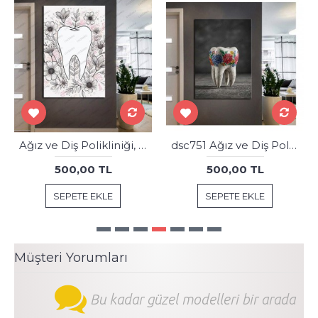
Ağız ve Diş Polikliniği, Dişçi Tabloları Dekoratif Diş, Dekoratif Dişçi, Dişçi Dekorasyonu dsc229
dsc751 Ağız ve Diş Polikliniği, Dişçi Tabloları, Diş Hekimi, Renkli Çiçekler Tablo
500,00 TL
500,00 TL
SEPETE EKLE
SEPETE EKLE
Müşteri Yorumları
Bu kadar güzel modelleri bir arada