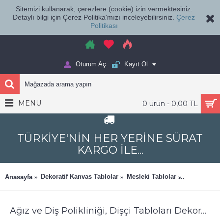
Sitemizi kullanarak, çerezlere (cookie) izin vermektesiniz.
Detaylı bilgi için Çerez Politika'mızı inceleyebilirsiniz.
Çerez
Politikası
Oturum Aç
Kayıt Ol
MENU
0 ürün - 0,00 TL
TÜRKİYE'NİN HER YERİNE SÜRAT
KARGO İLE...
Dekoratif Kanvas Tablolar
Mesleki Tablolar
Ağız ve Diş
Anasayfa
Ağız ve Diş Polikliniği, Dişçi Tabloları Dekoratif Diş, Dekoratif Dişçi, Dişçi Dekorasyonu dsc412