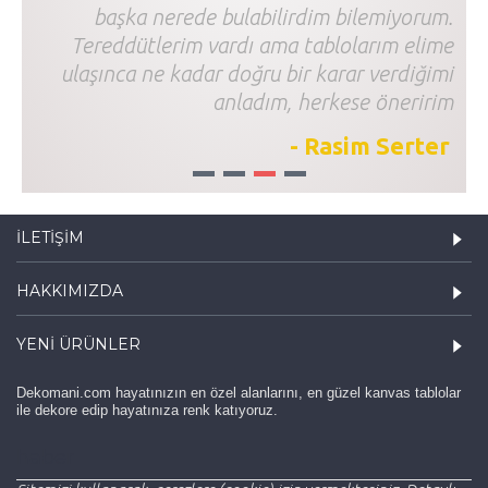
başka nerede bulabilirdim bilemiyorum.
Tereddütlerim vardı ama tablolarım elime
ulaşınca ne kadar doğru bir karar verdiğimi
anladım, herkese öneririm
- Rasim Serter
1
2
3
4
İLETIŞIM
HAKKIMIZDA
YENI ÜRÜNLER
Dekomani.com hayatınızın en özel alanlarını, en güzel kanvas tablolar
ile dekore edip hayatınıza renk katıyoruz.
haber