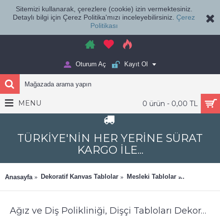
Sitemizi kullanarak, çerezlere (cookie) izin vermektesiniz.
Detaylı bilgi için Çerez Politika'mızı inceleyebilirsiniz.
Çerez
Politikası
Oturum Aç
Kayıt Ol
MENU
0 ürün - 0,00 TL
TÜRKİYE'NİN HER YERİNE SÜRAT
KARGO İLE...
Dekoratif Kanvas Tablolar
Mesleki Tablolar
Ağız ve Diş
Anasayfa
Ağız ve Diş Polikliniği, Dişçi Tabloları Dekoratif Diş, Dekoratif Dişçi, Dişçi Dekorasyonu dsc307