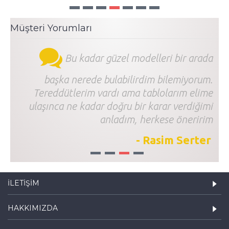
Müşteri Yorumları
Bu kadar güzel modelleri bir arada
başka nerede bulabilirdim bilemiyorum.
Tereddütlerim vardı ama tablolarım elime
ulaşınca ne kadar doğru bir karar verdiğimi
anladım, herkese öneririm
- Rasim Serter
1
2
3
4
İLETIŞIM
HAKKIMIZDA