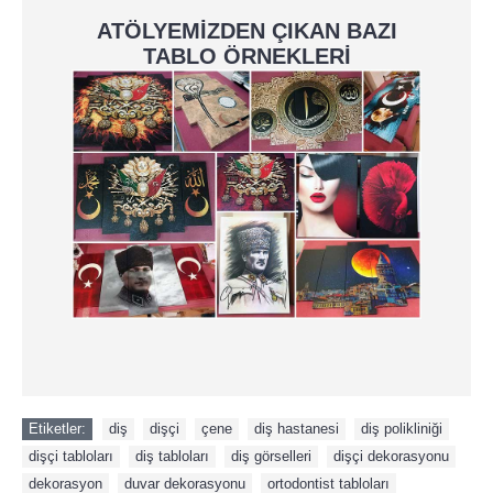
ATÖLYEMİZDEN ÇIKAN BAZI
TABLO ÖRNEKLERİ
Etiketler:
diş
,
dişçi
,
çene
,
diş hastanesi
,
diş polikliniği
,
dişçi tabloları
,
diş tabloları
,
diş görselleri
,
dişçi dekorasyonu
,
dekorasyon
,
duvar dekorasyonu
,
ortodontist tabloları
,