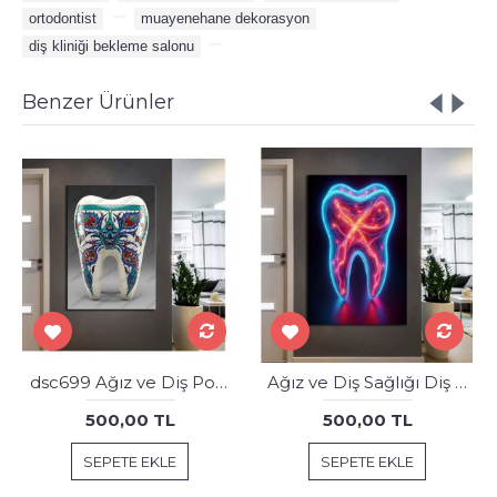
ortodontist
,
,
muayenehane dekorasyon
,
diş kliniği bekleme salonu
,
Benzer Ürünler
dsc699 Ağız ve Diş Polikliniği, Dişçi Tabloları, Diş Hekimi, Türk Çini Sanatı Süslemesi Tablo
Ağız ve Diş Sağlığı Diş Tablosu Diş Hastanesi Dekorasyon Neon Renk dsc519
500,00 TL
500,00 TL
SEPETE EKLE
SEPETE EKLE