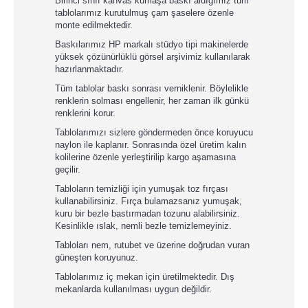
Birinci sınıf kanvas kumaşa baskı aldığımız tüm
tablolarımız kurutulmuş çam şaselere özenle
monte edilmektedir.
Baskılarımız HP markalı stüdyo tipi makinelerde
yüksek çözünürlüklü görsel arşivimiz kullanılarak
hazırlanmaktadır.
Tüm tablolar baskı sonrası verniklenir. Böylelikle
renklerin solması engellenir, her zaman ilk günkü
renklerini korur.
Tablolarımızı sizlere göndermeden önce koruyucu
naylon ile kaplanır. Sonrasında özel üretim kalın
kolilerine özenle yerleştirilip kargo aşamasına
geçilir.
Tabloların temizliği için yumuşak toz fırçası
kullanabilirsiniz. Fırça bulamazsanız yumuşak,
kuru bir bezle bastırmadan tozunu alabilirsiniz.
Kesinlikle ıslak, nemli bezle temizlemeyiniz.
Tabloları nem, rutubet ve üzerine doğrudan vuran
güneşten koruyunuz.
Tablolarımız iç mekan için üretilmektedir. Dış
mekanlarda kullanılması uygun değildir.