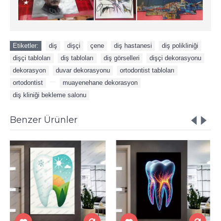
Etiketler:
diş
,
dişçi
,
çene
,
diş hastanesi
,
diş polikliniği
,
dişçi tabloları
,
diş tabloları
,
diş görselleri
,
dişçi dekorasyonu
,
dekorasyon
,
duvar dekorasyonu
,
ortodontist tabloları
,
ortodontist
,
,
muayenehane dekorasyon
,
diş kliniği bekleme salonu
Benzer Ürünler