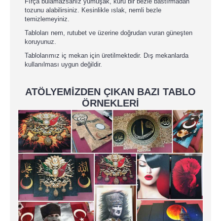
Fırça bulamazsanız yumuşak, kuru bir bezle bastırmadan
tozunu alabilirsiniz. Kesinlikle ıslak, nemli bezle
temizlemeyiniz.
Tabloları nem, rutubet ve üzerine doğrudan vuran güneşten
koruyunuz.
Tablolarımız iç mekan için üretilmektedir. Dış mekanlarda
kullanılması uygun değildir.
ATÖLYEMİZDEN ÇIKAN BAZI TABLO
ÖRNEKLERİ