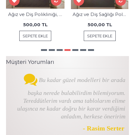
Ağız ve Diş Polikliniği, Dişçi Tabloları Dekoratif Diş, Dekoratif Dişçi, Dişçi Dekorasyonu dsc338
Ağız ve Diş Sağlığı Polikliniği Tabloları Dekoratif Diş, Dekoratif Dişçi, Dişçi Dekorasyonu dsc575
500,00 TL
500,00 TL
SEPETE EKLE
SEPETE EKLE
Müşteri Yorumları
Bu kadar güzel modelleri bir arada
başka nerede bulabilirdim bilemiyorum.
Tereddütlerim vardı ama tablolarım elime
ulaşınca ne kadar doğru bir karar verdiğimi
anladım, herkese öneririm
- Rasim Serter