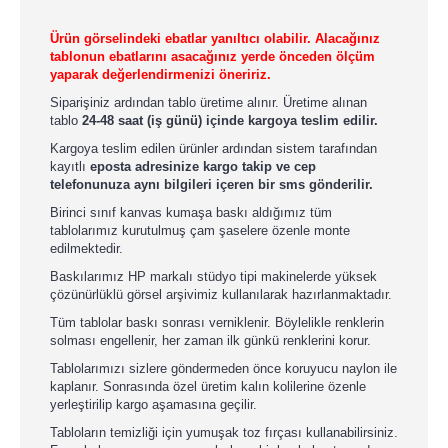
Ürün görselindeki ebatlar yanıltıcı olabilir. Alacağınız
tablonun ebatlarını asacağınız yerde önceden ölçüm
yaparak değerlendirmenizi öneririz.
Siparişiniz ardından tablo üretime alınır. Üretime alınan
tablo
24-48 saat (iş günü) içinde kargoya teslim edilir.
Kargoya teslim edilen ürünler ardından sistem tarafından
kayıtlı
eposta adresinize kargo takip ve cep
telefonunuza aynı bilgileri içeren bir sms gönderilir.
Birinci sınıf kanvas kumaşa baskı aldığımız tüm
tablolarımız kurutulmuş çam şaselere özenle monte
edilmektedir.
Baskılarımız HP markalı stüdyo tipi makinelerde yüksek
çözünürlüklü görsel arşivimiz kullanılarak hazırlanmaktadır.
Tüm tablolar baskı sonrası verniklenir. Böylelikle renklerin
solması engellenir, her zaman ilk günkü renklerini korur.
Tablolarımızı sizlere göndermeden önce koruyucu naylon ile
kaplanır. Sonrasında özel üretim kalın kolilerine özenle
yerleştirilip kargo aşamasına geçilir.
Tabloların temizliği için yumuşak toz fırçası kullanabilirsiniz.