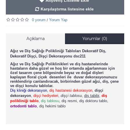
Alışveriş Listeme Ekle
Karşılaştırma listesine ekle
0 yorum
Yorum Yap
/
Açıklama
Yorumlar (0)
Ağız ve Diş Sağlığı Polikliniği Tabloları Dekoratif Diş,
Dekoratif Dişçi, Dişçi Dekorasyonu dsc211
Ağız ve Diş Sağlığı Poliklinikleri ve diş hastanelerinde
hastaların daha güzel ve hoş bir ortamda ağarlanması için
özel tasarım çene bölgesinde beyaz ve doğal dişleri
kaplayan floral çiçek desenleri ile duvar dekorasyonunuzu
renklendirip canlandıracak, birbirinden güzel ağız, diş, çene
ve dişçi konulu tablolar.
Diş kliniği dekorasyon
,
diş hastanesi dekorasyon
,
dişçi
dekorasyon
,
dişçi hediyeleri
,
dişçi tablosu
,
diş tabibi
,
diş
polikliniği tablo
,
diş tablosu
, diş resmi, diş doktoru tablo,
ortodonti tablo
, diş hekimi tablo