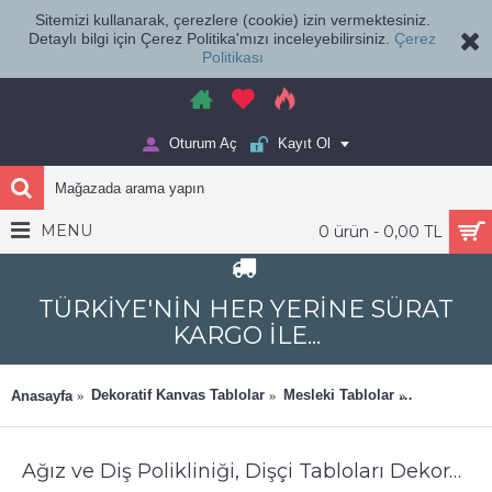
Sitemizi kullanarak, çerezlere (cookie) izin vermektesiniz.
Detaylı bilgi için Çerez Politika'mızı inceleyebilirsiniz.
Çerez
Politikası
Oturum Aç
Kayıt Ol
MENU
0 ürün - 0,00 TL
TÜRKİYE'NİN HER YERİNE SÜRAT
KARGO İLE...
Dekoratif Kanvas Tablolar
Mesleki Tablolar
Ağız ve Diş
Anasayfa
Ağız ve Diş Polikliniği, Dişçi Tabloları Dekoratif Diş, Dekoratif Dişçi, Dişçi Dekorasyonu dsc211