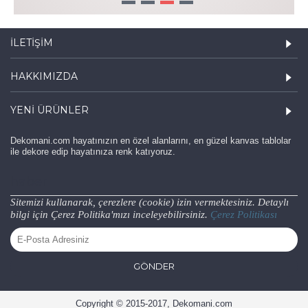
1
2
3
4
İLETIŞIM
HAKKIMIZDA
YENI ÜRÜNLER
Dekomani.com hayatınızın en özel alanlarını, en güzel kanvas tablolar
ile dekore edip hayatınıza renk katıyoruz.
haber
Sitemizi kullanarak, çerezlere (cookie) izin vermektesiniz. Detaylı
bilgi için Çerez Politika'mızı inceleyebilirsiniz.
Çerez Politikası
GÖNDER
Copyright © 2015-2017, Dekomani.com